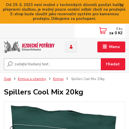
Od 29. 6. 2023 není možné z technických důvodů posílat balíky
přepravní službou, je možný pouze osobní odběr zboží na prodejně.
E-shop bude sloužit jako rezervační systém pro kamennou
prodejnu. Děkujeme za pochopení.
0
ks
za
0 Kč
Menu
Hledat
Úvod
Krmiva a vitamíny
Krmivo
Spillers Cool Mix 20kg
Spillers Cool Mix 20kg