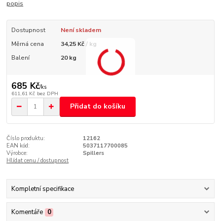
popis
Dostupnost
Není skladem
Měrná cena
34,25 Kč / kg
Balení
20 kg
685 Kč
/
ks
611,61 Kč
bez DPH
Přidat do košíku
Číslo produktu:
12162
EAN kód:
5037117700085
Výrobce:
Spillers
Hlídat cenu / dostupnost
Kompletní specifikace
Komentáře
0