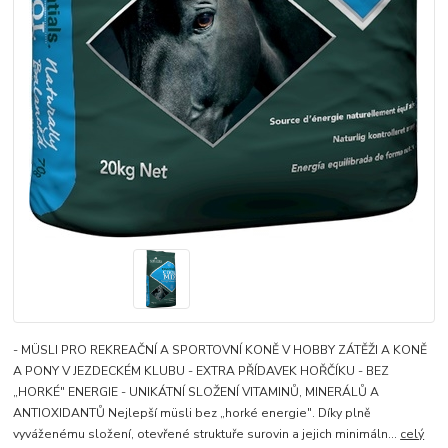
- MÜSLI PRO REKREAČNÍ A SPORTOVNÍ KONĚ V HOBBY ZÁTĚŽI A KONĚ
A PONY V JEZDECKÉM KLUBU - EXTRA PŘÍDAVEK HOŘČÍKU - BEZ
„HORKÉ" ENERGIE - UNIKÁTNÍ SLOŽENÍ VITAMINŮ, MINERÁLŮ A
ANTIOXIDANTŮ Nejlepší müsli bez „horké energie". Díky plně
vyváženému složení, otevřené struktuře surovin a jejich minimáln...
celý