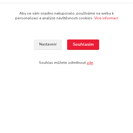
Aby se vám snadno nakupovalo, používáme na webu k
personalizaci a analýze návštěvnosti cookies.
Více informací
Doprava: pouze osobní odběr na prodejně
Souhlasím
Nastavení
Souhlas můžete odmítnout
zde
.
Kontakt
Jezdecké potřeby Ostrava-Heřmanice
596 236 147
Po-Pá 9:30 - 17:30
info@jpostrava.cz