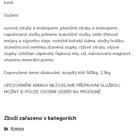
koně.
Složení:
ovesné otruby a endosperm, pšeničné otruby a endosperm,
napařované vločky ječmene, kukuřičné vločky, směs třtinové
melasy a sójového oleje, nutričně bohatá sláma, vločky hrášku,
slunečnicová semínka zbavená slupky, rýžové otruby, sójové
slupky, uhličitan vápenatý, řepkový olej, sůl, kalcinovaný magnezit,
vitamino-minerální premix
Doporučené denní dávkování, dospělý kůň 500kg: 2,5kg
UPOZORNĚNÍ: KRMIVA NEZASÍLÁME PŘEPRAVNÍ SLUŽBOU,
MOŽNÝ JE POUZE OSOBNÍ ODBĚR NA PRODEJNĚ
Zboží zařazeno v kategoriích
Krmivo