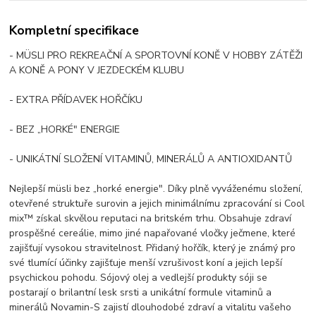
Kompletní specifikace
- MÜSLI PRO REKREAČNÍ A SPORTOVNÍ KONĚ V HOBBY ZÁTĚŽI
A KONĚ A PONY V JEZDECKÉM KLUBU
- EXTRA PŘÍDAVEK HOŘČÍKU
- BEZ „HORKÉ" ENERGIE
- UNIKÁTNÍ SLOŽENÍ VITAMINŮ, MINERÁLŮ A ANTIOXIDANTŮ
Nejlepší müsli bez „horké energie". Díky plně vyváženému složení,
otevřené struktuře surovin a jejich minimálnímu zpracování si Cool
mix™ získal skvělou reputaci na britském trhu. Obsahuje zdraví
prospěšné cereálie, mimo jiné napařované vločky ječmene, které
zajišťují vysokou stravitelnost. Přidaný hořčík, který je známý pro
své tlumící účinky zajišťuje menší vzrušivost koní a jejich lepší
psychickou pohodu. Sójový olej a vedlejší produkty sóji se
postarají o brilantní lesk srsti a unikátní formule vitaminů a
minerálů Novamin-S zajistí dlouhodobé zdraví a vitalitu vašeho