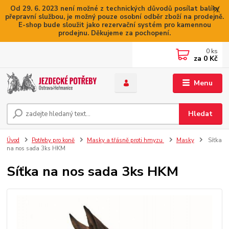
Od 29. 6. 2023 není možné z technických důvodů posílat balíky
přepravní službou, je možný pouze osobní odběr zboží na prodejně.
E-shop bude sloužit jako rezervační systém pro kamennou
prodejnu. Děkujeme za pochopení.
0
ks
za
0 Kč
Menu
Hledat
Úvod
Potřeby pro koně
Masky a třásně proti hmyzu
Masky
Síťka
na nos sada 3ks HKM
Síťka na nos sada 3ks HKM