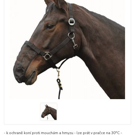
- k ochraně koní proti mouchám a hmyzu - lze prát v pračce na 30°C -