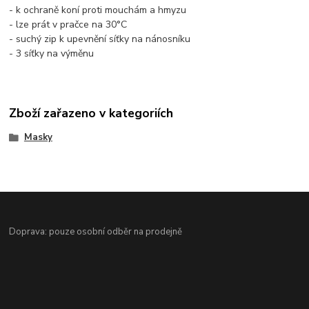
- k ochraně koní proti mouchám a hmyzu
- lze prát v pračce na 30°C
- suchý zip k upevnění síťky na nánosníku
- 3 síťky na výměnu
Zboží zařazeno v kategoriích
Masky
Doprava: pouze osobní odběr na prodejně