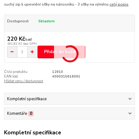
suchý zip k upevnění síťky na nánosníku - 3 síťky na výměnu
celý popis
Dostupnost
Skladem
220 Kč
/
sad
181,82 Kč
bez DPH
Přidat do košíku
Číslo produktu:
12910
EAN kód:
4000315616091
Hlídat cenu / dostupnost
Kompletní specifikace
Komentáře
0
Kompletní specifikace