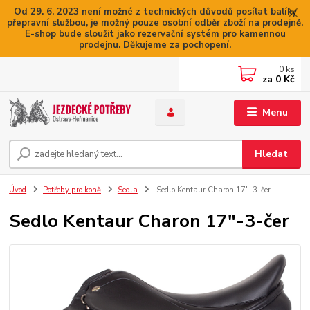
Od 29. 6. 2023 není možné z technických důvodů posílat balíky
přepravní službou, je možný pouze osobní odběr zboží na prodejně.
E-shop bude sloužit jako rezervační systém pro kamennou
prodejnu. Děkujeme za pochopení.
0
ks
za
0 Kč
Menu
Hledat
Úvod
Potřeby pro koně
Sedla
Sedlo Kentaur Charon 17"-3-čer
Sedlo Kentaur Charon 17"-3-čer