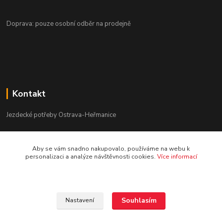
Doprava: pouze osobní odběr na prodejně
Kontakt
Jezdecké potřeby Ostrava-Heřmanice
596 236 147
Aby se vám snadno nakupovalo, používáme na webu k
Po-Pá 9:30 - 17:30
personalizaci a analýze návštěvnosti cookies.
Více informací
info@jpostrava.cz
Souhlasím
Nastavení