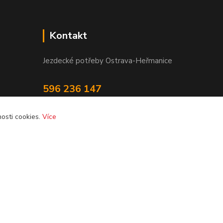
Kontakt
Jezdecké potřeby Ostrava-Heřmanice
596 236 147
Po-Pá 9:30 - 17:30
osti cookies.
Více
info@jpostrava.cz
Vytvořeno na
Eshop-rychle.cz