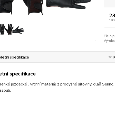
23
190
Číslo p
Výrobc
etní specifikace
tní specifikace
lehké jezdecké . Vrchní materiál z prodyšné síťoviny, dlaň Serino
spulí.