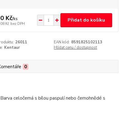
0 Kč
/
ks
Přidat do košíku
,08 Kč
bez DPH
roduktu:
26011
EAN kód:
8591825102113
e:
Kentaur
Hlídat cenu / dostupnost
Komentáře
0
. Barva celočerná s bílou paspulí nebo černohnědé s