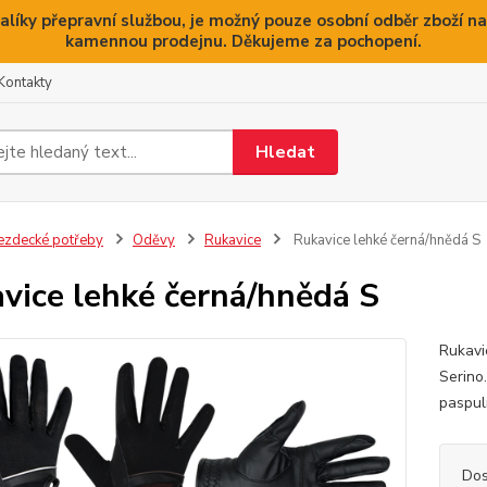
alíky přepravní službou, je možný pouze osobní odběr zboží na
kamennou prodejnu. Děkujeme za pochopení.
Kontakty
Hledat
ezdecké potřeby
Oděvy
Rukavice
Rukavice lehké černá/hnědá S
vice lehké černá/hnědá S
Rukavi
Serino
paspul
Dos