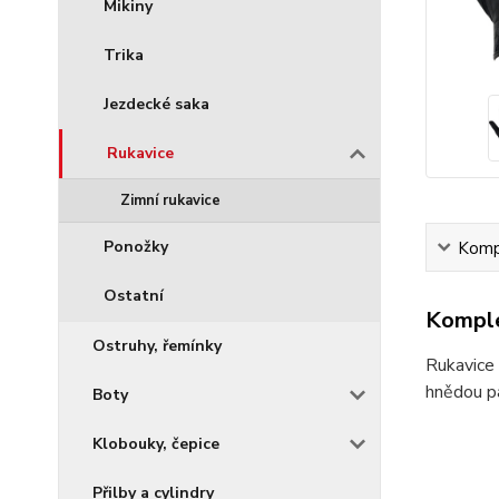
Mikiny
Trika
Jezdecké saka
Rukavice
Zimní rukavice
Ponožky
Kompl
Ostatní
Komple
Ostruhy, řemínky
Rukavice 
hnědou pa
Boty
Klobouky, čepice
Přilby a cylindry