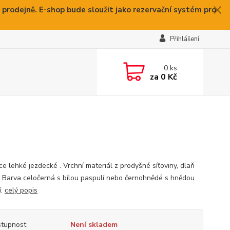
 prodejně. E-shop bude sloužit jako rezervační systém pro
Přihlášení
0
ks
za
0 Kč
ce lehké jezdecké . Vrchní materiál z prodyšné síťoviny, dlaň
. Barva celočerná s bílou paspulí nebo černohnědé s hnědou
í.
celý popis
tupnost
Není skladem