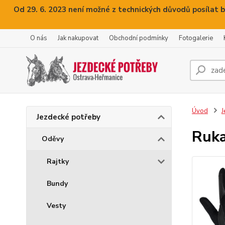
Od 29. 6. 2023 není možné z technických důvodů posílat b
O nás
Jak nakupovat
Obchodní podmínky
Fotogalerie
Úvod
J
Jezdecké potřeby
Ruka
Oděvy
Rajtky
Bundy
Vesty