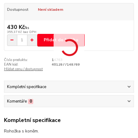
Dostupnost
Není skladem
430 Kč
/
ks
355,37 Kč
bez DPH
Přidat do košíku
Číslo produktu:
14763
EAN kód:
4012677148769
Hlídat cenu / dostupnost
Kompletní specifikace
Komentáře
0
Kompletní specifikace
Rohožka s koněm.