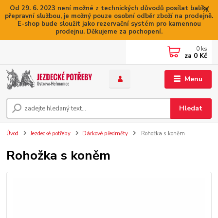
Od 29. 6. 2023 není možné z technických důvodů posílat balíky
přepravní službou, je možný pouze osobní odběr zboží na prodejně.
E-shop bude sloužit jako rezervační systém pro kamennou
prodejnu. Děkujeme za pochopení.
0
ks
za
0 Kč
Menu
Hledat
Úvod
Jezdecké potřeby
Dárkové předměty
Rohožka s koněm
Rohožka s koněm