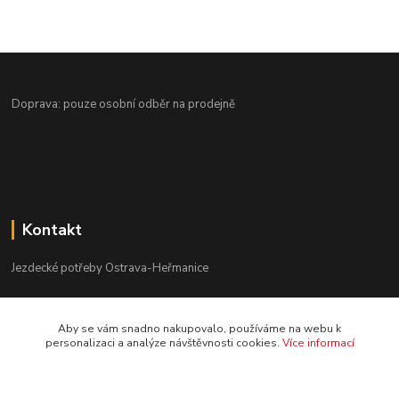
Doprava: pouze osobní odběr na prodejně
Kontakt
Jezdecké potřeby Ostrava-Heřmanice
596 236 147
Aby se vám snadno nakupovalo, používáme na webu k
Po-Pá 9:30 - 17:30
personalizaci a analýze návštěvnosti cookies.
Více informací
info@jpostrava.cz