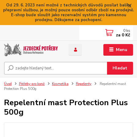
Od 29. 6. 2023 není možné z technických důvodů posílat balíky
přepravní službou, je možný pouze osobní odběr zboží na prodejně.
E-shop bude sloužit jako rezervační systém pro kamennou
prodejnu. Děkujeme za pochopení.
0
ks
za
0 Kč
Menu
Hledat
Úvod
Potřeby pro koně
Kosmetika
Repelenty
Repelentní mast
Protection Plus 500g
Repelentní mast Protection Plus
500g