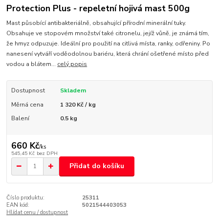
Protection Plus - repeletní hojivá mast 500g
Mast působící antibakteriálně, obsahující přírodní minerální tuky.
Obsahuje ve stopovém množství také citronelu, jejíž vůně, je známá tím,
že hmyz odpuzuje. Ideální pro použití na citlivá místa, ranky, odřeniny. Po
nanesení vytváří voděodolnou bariéru, která chrání ošetřené místo před
vodou a blátem...
celý popis
Dostupnost
Skladem
Měrná cena
1 320 Kč / kg
Balení
0.5 kg
660 Kč
/
ks
545,45 Kč
bez DPH
Přidat do košíku
Číslo produktu:
25311
EAN kód:
5021544403053
Hlídat cenu / dostupnost