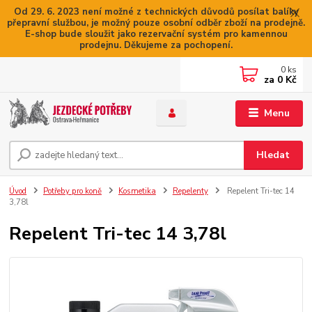
Od 29. 6. 2023 není možné z technických důvodů posílat balíky
přepravní službou, je možný pouze osobní odběr zboží na prodejně.
E-shop bude sloužit jako rezervační systém pro kamennou
prodejnu. Děkujeme za pochopení.
0
ks
za
0 Kč
Menu
Hledat
Úvod
Potřeby pro koně
Kosmetika
Repelenty
Repelent Tri-tec 14
3,78l
Repelent Tri-tec 14 3,78l