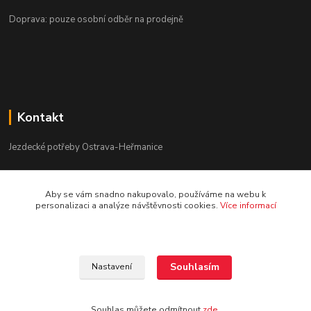
Doprava: pouze osobní odběr na prodejně
Kontakt
Jezdecké potřeby Ostrava-Heřmanice
596 236 147
Aby se vám snadno nakupovalo, používáme na webu k
Po-Pá 9:30 - 17:30
personalizaci a analýze návštěvnosti cookies.
Více informací
info@jpostrava.cz
Souhlasím
Nastavení
Souhlas můžete odmítnout
zde
.