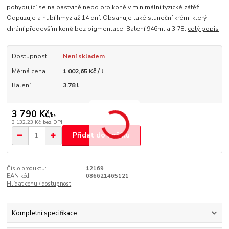
pohybující se na pastvině nebo pro koně v minimální fyzické zátěži.
Odpuzuje a hubí hmyz až 14 dní. Obsahuje také sluneční krém, který
chrání především koně bez pigmentace. Balení 946ml a 3,78l
celý popis
Dostupnost
Není skladem
Měrná cena
1 002,65 Kč / l
Balení
3.78 l
3 790 Kč
/
ks
3 132,23 Kč
bez DPH
Přidat do košíku
Číslo produktu:
12169
EAN kód:
086621465121
Hlídat cenu / dostupnost
Kompletní specifikace