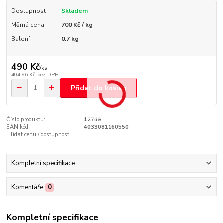
Dostupnost
Skladem
Měrná cena
700 Kč / kg
Balení
0.7 kg
490 Kč
/
ks
404,96 Kč
bez DPH
Přidat do košíku
Číslo produktu:
12749
EAN kód:
4033081160550
Hlídat cenu / dostupnost
Kompletní specifikace
Komentáře
0
Kompletní specifikace