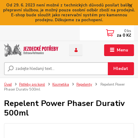
Od 29. 6. 2023 není možné z technických důvodů posílat balíky
přepravní službou, je možný pouze osobní odběr zboží na prodejně.
E-shop bude sloužit jako rezervační systém pro kamennou
prodejnu. Děkujeme za pochopení.
0
ks
za
0 Kč
Menu
Hledat
Úvod
Potřeby pro koně
Kosmetika
Repelenty
Repelent Power
Phaser Durativ 500ml
Repelent Power Phaser Durativ
500ml