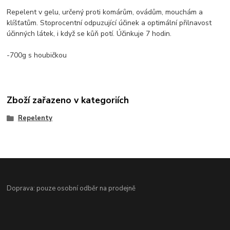
Repelent v gelu, určený proti komárům, ovádům, mouchám a
klíšťatům. Stoprocentní odpuzující účinek a optimální přilnavost
účinných látek, i když se kůň potí. Účinkuje 7 hodin.
-700g s houbičkou
Zboží zařazeno v kategoriích
Repelenty
Doprava: pouze osobní odběr na prodejně