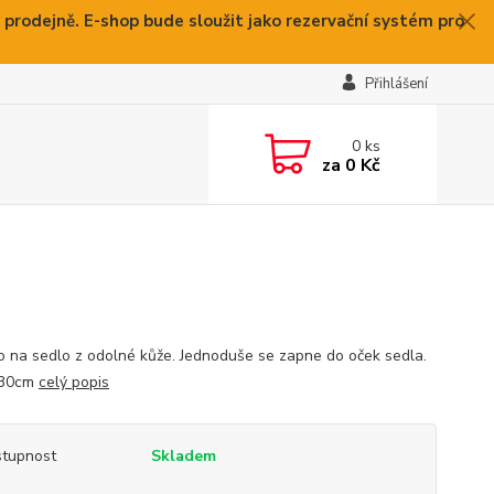
 prodejně. E-shop bude sloužit jako rezervační systém pro
Přihlášení
0
ks
za
0 Kč
o na sedlo z odolné kůže. Jednoduše se zapne do oček sedla.
 30cm
celý popis
tupnost
Skladem