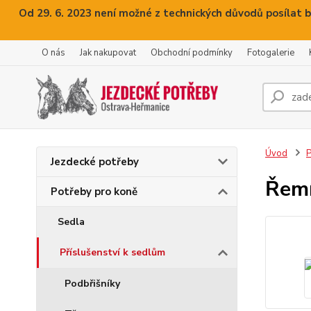
Od 29. 6. 2023 není možné z technických důvodů posílat b
O nás
Jak nakupovat
Obchodní podmínky
Fotogalerie
Úvod
P
Jezdecké potřeby
Řemí
Potřeby pro koně
Sedla
Příslušenství k sedlům
Podbřišníky