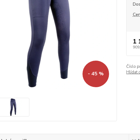
Dos
Cen
1 
909
Číslo p
Hlídat 
- 45 %