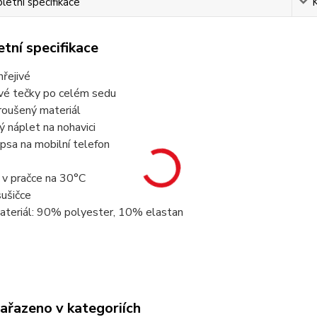
etní specifikace
tní specifikace
hřejivé
ové tečky po celém sedu
broušený materiál
ký náplet na nohavici
apsa na mobilní telefon
t v pračce na 30°C
sušičce
materiál: 90% polyester, 10% elastan
zařazeno v kategoriích