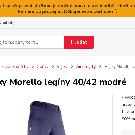
alíky přepravní službou, je možný pouze osobní odběr zboží na
kamennou prodejnu. Děkujeme za pochopení.
Kontakty
Hledat
ezdecké potřeby
Oděvy
Rajtky
Zimní rajtky
Rajtky Morello l
ky Morello legíny 40/42 modré
- vyso
materiá
telefon
90% po