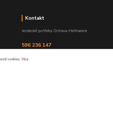
Kontakt
Jezdecké potřeby Ostrava-Heřmanice
596 236 147
Po-Pá 9:30 - 17:30
osti cookies.
Více
info@jpostrava.cz
Vytvořeno na
Eshop-rychle.cz