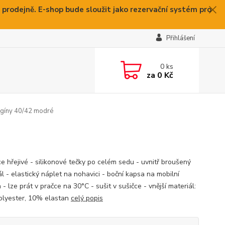
 prodejně. E-shop bude sloužit jako rezervační systém pro
Přihlášení
0
ks
za
0 Kč
egíny 40/42 modré
ce hřejivé - silikonové tečky po celém sedu - uvnitř broušený
l - elastický náplet na nohavici - boční kapsa na mobilní
 - lze prát v pračce na 30°C - sušit v sušičce - vnější materiál:
lyester, 10% elastan
celý popis