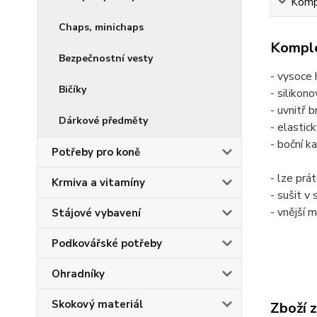
Kompl
Chaps, minichaps
Komple
Bezpečnostní vesty
- vysoce 
Bičíky
- silikon
- uvnitř 
Dárkové předměty
- elastic
- boční k
Potřeby pro koně
- lze prá
Krmiva a vitamíny
- sušit v 
- vnější 
Stájové vybavení
Podkovářské potřeby
Ohradníky
Skokový materiál
Zboží 