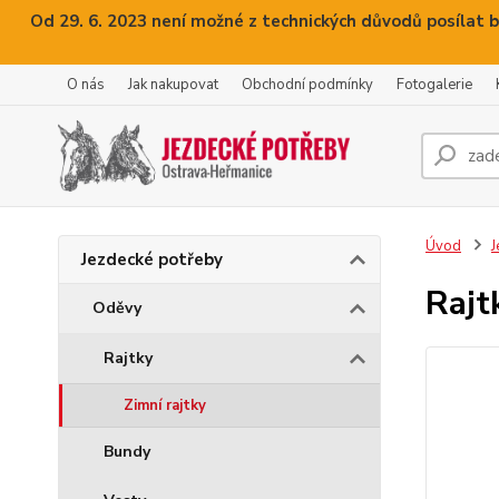
Od 29. 6. 2023 není možné z technických důvodů posílat b
O nás
Jak nakupovat
Obchodní podmínky
Fotogalerie
Úvod
J
Jezdecké potřeby
Rajt
Oděvy
Rajtky
Zimní rajtky
Bundy