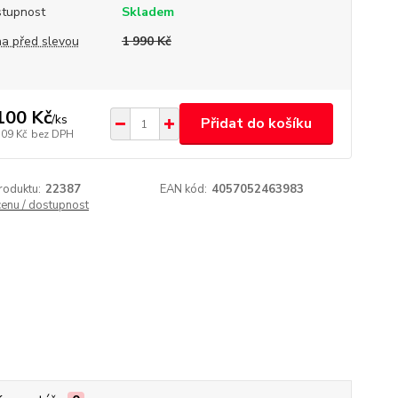
tupnost
Skladem
a před slevou
1 990 Kč
100 Kč
/
ks
Přidat do košíku
,09 Kč
bez DPH
roduktu:
22387
EAN kód:
4057052463983
cenu / dostupnost