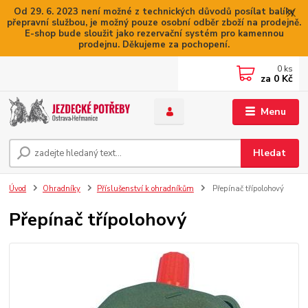
Od 29. 6. 2023 není možné z technických důvodů posílat balíky
přepravní službou, je možný pouze osobní odběr zboží na prodejně.
E-shop bude sloužit jako rezervační systém pro kamennou
prodejnu. Děkujeme za pochopení.
0
ks
za
0 Kč
Menu
Hledat
Úvod
Ohradníky
Příslušenství k ohradníkům
Přepínač třípolohový
Přepínač třípolohový