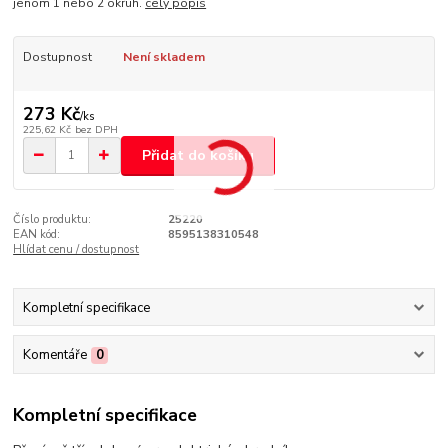
jenom 1 nebo 2 okruh.
celý popis
Dostupnost
Není skladem
273 Kč
/
ks
225,62 Kč
bez DPH
Přidat do košíku
Číslo produktu:
25220
EAN kód:
8595138310548
Hlídat cenu / dostupnost
Kompletní specifikace
Komentáře
0
Kompletní specifikace