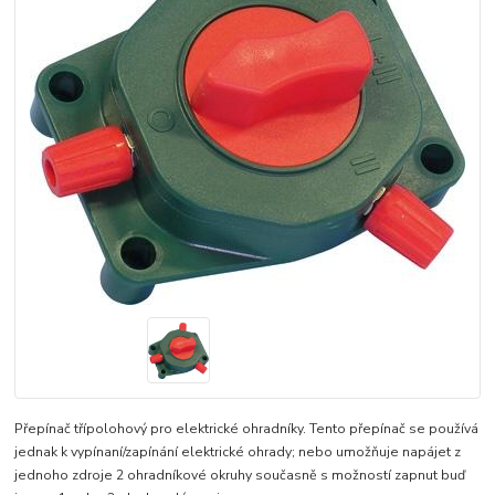
Přepínač třípolohový pro elektrické ohradníky. Tento přepínač se používá
jednak k vypínaní/zapínání elektrické ohrady; nebo umožňuje napájet z
jednoho zdroje 2 ohradníkové okruhy současně s možností zapnut buď