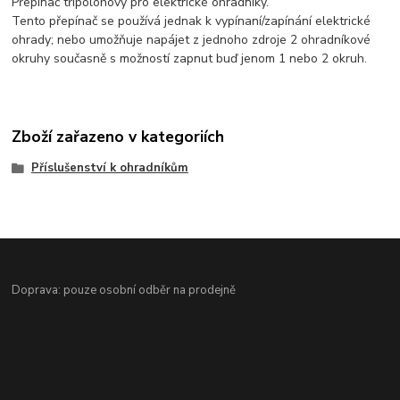
Přepínač třípolohový pro elektrické ohradníky.
Tento přepínač se používá jednak k vypínaní/zapínání elektrické
ohrady; nebo umožňuje napájet z jednoho zdroje 2 ohradníkové
okruhy současně s možností zapnut buď jenom 1 nebo 2 okruh.
Zboží zařazeno v kategoriích
Příslušenství k ohradníkům
Doprava: pouze osobní odběr na prodejně