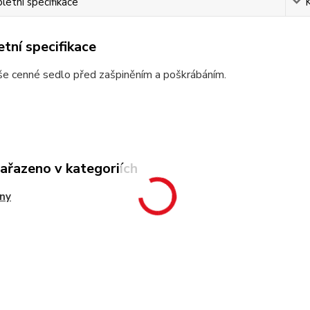
etní specifikace
tní specifikace
še cenné sedlo před zašpiněním a poškrábáním.
zařazeno v kategoriích
ny