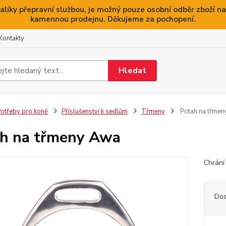
alíky přepravní službou, je možný pouze osobní odběr zboží na
kamennou prodejnu. Děkujeme za pochopení.
Kontakty
Hledat
otřeby pro koně
Příslušenství k sedlům
Třmeny
Potah na třme
h na třmeny Awa
Chrání
Dos