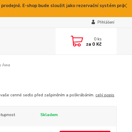
 prodejně. E-shop bude sloužit jako rezervační systém pro
Přihlášení
0
ks
za
0 Kč
ny Awa
 vaše cenné sedlo před zašpiněním a poškrábáním.
celý popis
tupnost
Skladem