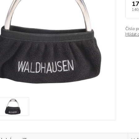
17
140
Číslo p
Hlídat 