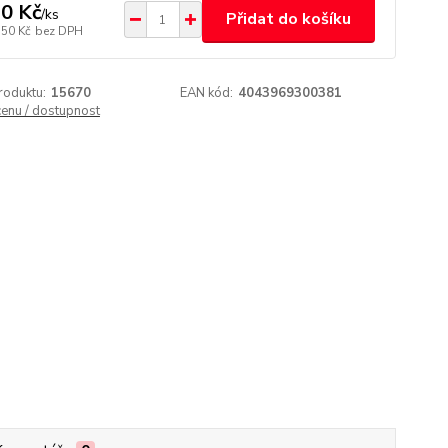
0 Kč
/
ks
Přidat do košíku
,50 Kč
bez DPH
roduktu:
15670
EAN kód:
4043969300381
cenu / dostupnost