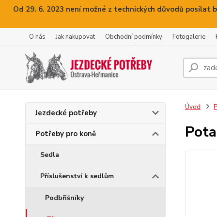
Od 29. 6. 2023 není možné z technických důvodů posílat b
O nás
Jak nakupovat
Obchodní podmínky
Fotogalerie
Úvod
P
Jezdecké potřeby
Pota
Potřeby pro koně
Sedla
Příslušenství k sedlům
Podbřišníky