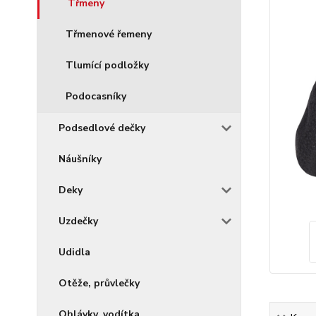
Třmeny
Třmenové řemeny
Tlumící podložky
Podocasníky
Podsedlové dečky
Náušníky
Deky
Uzdečky
Udidla
Otěže, průvlečky
Ohlávky, vodítka