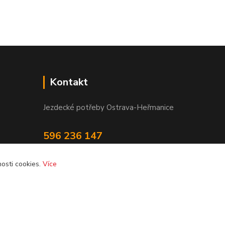
Kontakt
Jezdecké potřeby Ostrava-Heřmanice
596 236 147
Po-Pá 9:30 - 17:30
osti cookies.
Více
info@jpostrava.cz