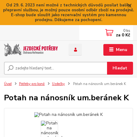
Od 29. 6. 2023 není možné z technických důvodů posílat balíky
přepravní službou, je možný pouze osobní odběr zboží na prodejně.
E-shop bude sloužit jako rezervační systém pro kamennou
prodejnu. Děkujeme za pochopení.
0
ks
za
0 Kč
Menu
Hledat
Úvod
Potřeby pro koně
Uzdečky
Potah na nánosník um.beránek K
Potah na nánosník um.beránek K