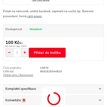
Potah na nánosník, umělý beránek, zapínání na suchý zip. Barevné
provedení: černá
celý popis
Dostupnost
Skladem
100 Kč
/
ks
82,64 Kč
bez DPH
Přidat do košíku
Číslo produktu:
10870
EAN kód:
8591825044819
Hlídat cenu / dostupnost
Kompletní specifikace
Komentáře
0