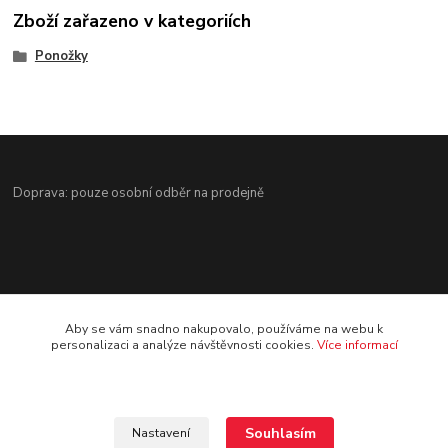
Zboží zařazeno v kategoriích
Ponožky
Doprava: pouze osobní odběr na prodejně
Aby se vám snadno nakupovalo, používáme na webu k
Kontakt
personalizaci a analýze návštěvnosti cookies.
Více informací
Jezdecké potřeby Ostrava-Heřmanice
596 236 147
Souhlasím
Nastavení