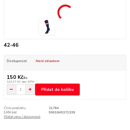
42-46
Dostupnost
Není skladem
150 Kč
/
ks
123,97 Kč
bez DPH
Přidat do košíku
Číslo produktu:
21764
EAN kód:
5901845371339
Hlídat cenu / dostupnost