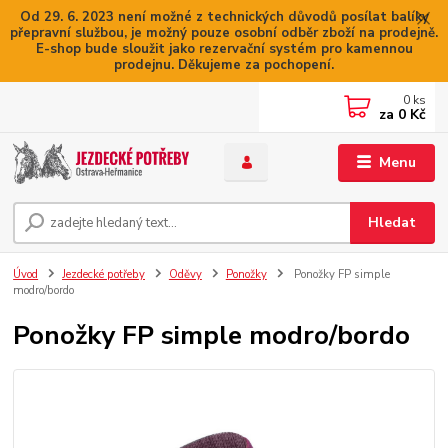
Od 29. 6. 2023 není možné z technických důvodů posílat balíky
přepravní službou, je možný pouze osobní odběr zboží na prodejně.
E-shop bude sloužit jako rezervační systém pro kamennou
prodejnu. Děkujeme za pochopení.
0
ks
za
0 Kč
Menu
Hledat
Úvod
Jezdecké potřeby
Oděvy
Ponožky
Ponožky FP simple
modro/bordo
Ponožky FP simple modro/bordo