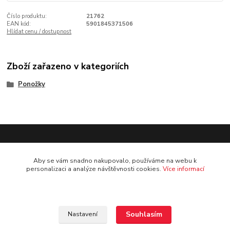
Číslo produktu:
21762
EAN kód:
5901845371506
Hlídat cenu / dostupnost
Zboží zařazeno v kategoriích
Ponožky
Doprava: pouze osobní odběr na prodejně
Aby se vám snadno nakupovalo, používáme na webu k
personalizaci a analýze návštěvnosti cookies.
Více informací
Souhlasím
Nastavení
Kontakt