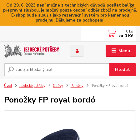
Od 29. 6. 2023 není možné z technických důvodů posílat balíky
přepravní službou, je možný pouze osobní odběr zboží na prodejně.
E-shop bude sloužit jako rezervační systém pro kamennou
prodejnu. Děkujeme za pochopení.
0
ks
za
0 Kč
Menu
Hledat
Úvod
Jezdecké potřeby
Oděvy
Ponožky
Ponožky FP royal bordó
Ponožky FP royal bordó