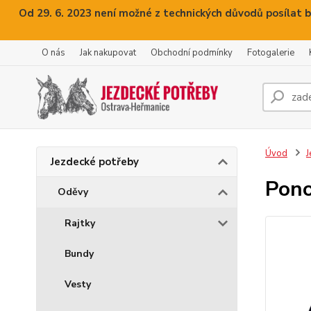
Od 29. 6. 2023 není možné z technických důvodů posílat b
O nás
Jak nakupovat
Obchodní podmínky
Fotogalerie
Úvod
J
Jezdecké potřeby
Pono
Oděvy
Rajtky
Bundy
Vesty