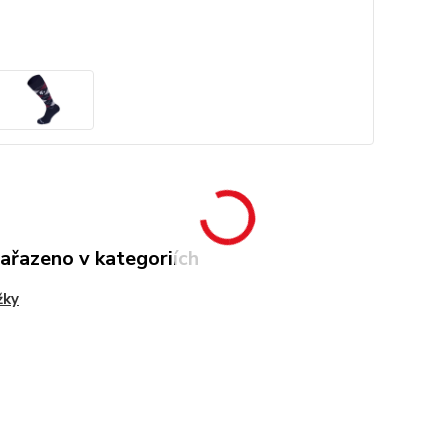
zařazeno v kategoriích
žky