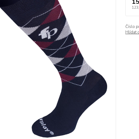
15
123
Číslo p
Hlídat 