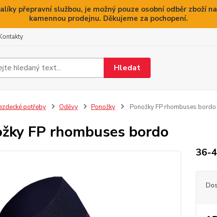
alíky přepravní službou, je možný pouze osobní odběr zboží na
kamennou prodejnu. Děkujeme za pochopení.
Kontakty
Hledat
ezdecké potřeby
Oděvy
Ponožky
Ponožky FP rhombuses bordo
žky FP rhombuses bordo
36-
Dos