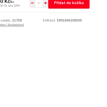
0 Kč
/
ks
Přidat do košíku
,97 Kč
bez DPH
roduktu:
21758
EAN kód:
5901845309509
cenu / dostupnost