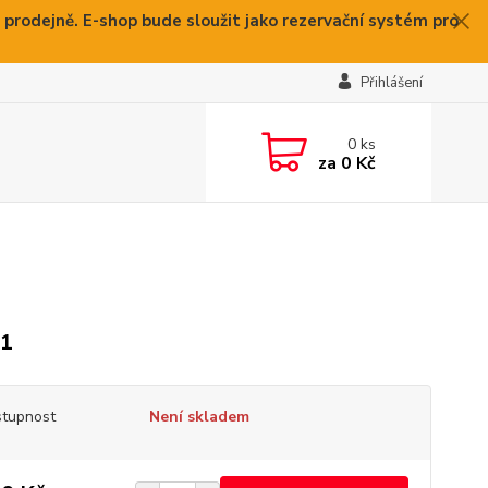
 prodejně. E-shop bude sloužit jako rezervační systém pro
Přihlášení
0
ks
za
0 Kč
41
tupnost
Není skladem