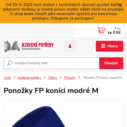
Od 29. 6. 2023 není možné z technických důvodů posílat balíky
přepravní službou, je možný pouze osobní odběr zboží na prodejně.
E-shop bude sloužit jako rezervační systém pro kamennou
prodejnu. Děkujeme za pochopení.
0
ks
za
0 Kč
Menu
Hledat
Úvod
Jezdecké potřeby
Oděvy
Ponožky
Ponožky FP koníci modré M
Ponožky FP koníci modré M