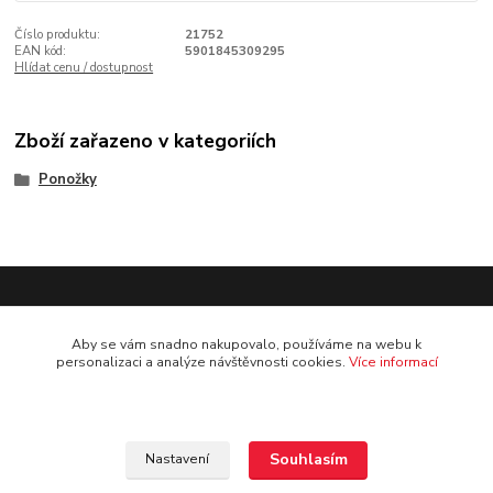
Číslo produktu:
21752
EAN kód:
5901845309295
Hlídat cenu / dostupnost
Zboží zařazeno v kategoriích
Ponožky
Doprava: pouze osobní odběr na prodejně
Aby se vám snadno nakupovalo, používáme na webu k
personalizaci a analýze návštěvnosti cookies.
Více informací
Souhlasím
Nastavení
Kontakt