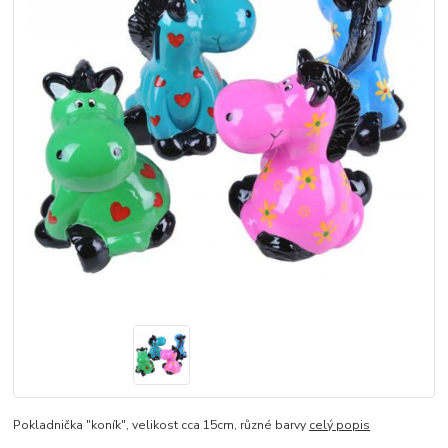
Pokladnička "koník", velikost cca 15cm, různé barvy
celý popis