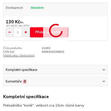
Dostupnost
Skladem
130 Kč
/
ks
107,44 Kč
bez DPH
Přidat do košíku
Číslo produktu:
11403
EAN kód:
4000315329632
Hlídat cenu / dostupnost
Kompletní specifikace
Komentáře
0
Kompletní specifikace
Pokladnička "koník", velikost cca 15cm, různé barvy