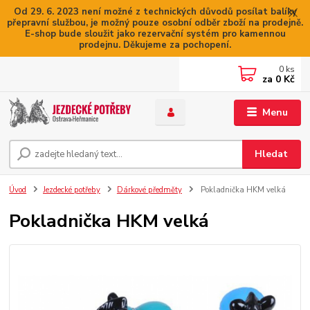
Od 29. 6. 2023 není možné z technických důvodů posílat balíky
přepravní službou, je možný pouze osobní odběr zboží na prodejně.
E-shop bude sloužit jako rezervační systém pro kamennou
prodejnu. Děkujeme za pochopení.
0
ks
za
0 Kč
Menu
Hledat
Úvod
Jezdecké potřeby
Dárkové předměty
Pokladnička HKM velká
Pokladnička HKM velká