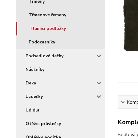
Třmeny
Třmenové řemeny
Tlumící podložky
Podocasníky
Podsedlové dečky
Náušníky
Deky
Uzdečky
Kompl
Udidla
Komple
Otěže, průvlečky
Sedlová p
Ohlávky, vodítka