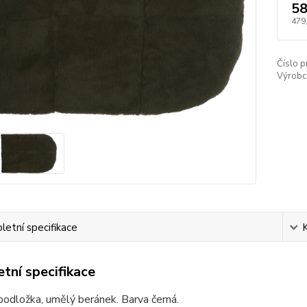
58
479
Číslo p
Výrobc
etní specifikace
tní specifikace
odložka, umělý beránek. Barva černá.