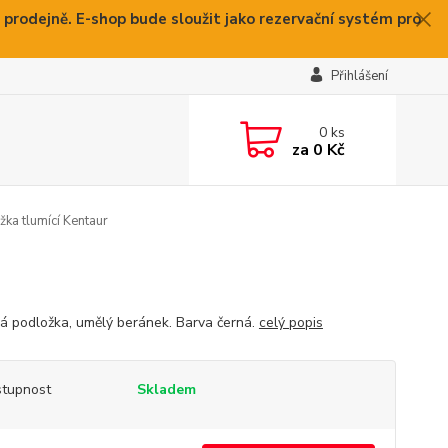
 prodejně. E-shop bude sloužit jako rezervační systém pro
Přihlášení
0
ks
za
0 Kč
ka tlumící Kentaur
á podložka, umělý beránek. Barva černá.
celý popis
tupnost
Skladem