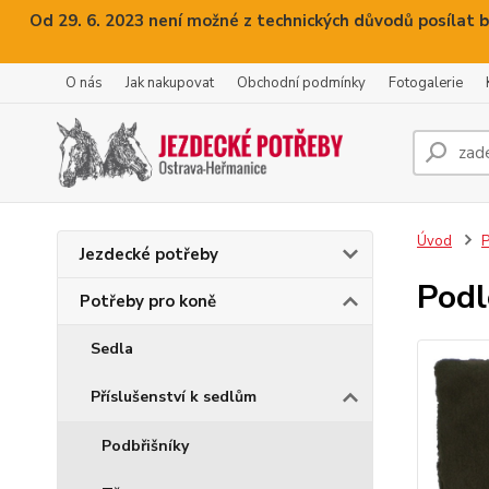
Od 29. 6. 2023 není možné z technických důvodů posílat b
O nás
Jak nakupovat
Obchodní podmínky
Fotogalerie
Úvod
P
Jezdecké potřeby
Podl
Potřeby pro koně
Sedla
Příslušenství k sedlům
Podbřišníky