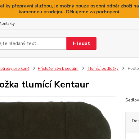
alíky přepravní službou, je možný pouze osobní odběr zboží na
kamennou prodejnu. Děkujeme za pochopení.
Kontakty
Hledat
otřeby pro koně
Příslušenství k sedlům
Tlumící podložky
Podlož
ožka tlumící Kentaur
Sedlov
Dos