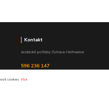
Kontakt
Jezdecké potřeby Ostrava-Heřmanice
596 236 147
Po-Pá 9:30 - 17:30
osti cookies.
Více
info@jpostrava.cz