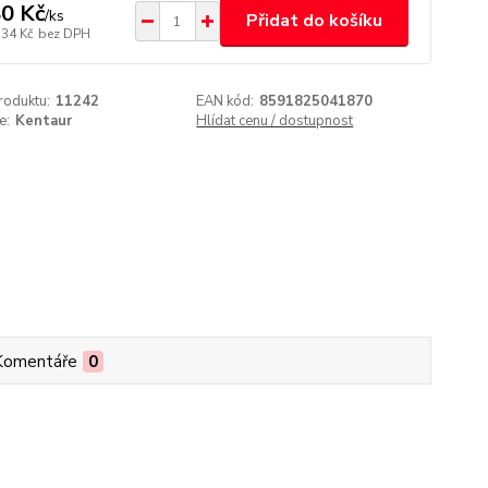
0 Kč
/
ks
Přidat do košíku
,34 Kč
bez DPH
roduktu:
11242
EAN kód:
8591825041870
e:
Kentaur
Hlídat cenu / dostupnost
Komentáře
0