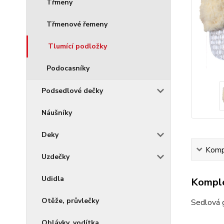
Třmeny
Třmenové řemeny
Tlumící podložky
Podocasníky
Podsedlové dečky
Náušníky
Deky
Kompl
Uzdečky
Udidla
Komple
Otěže, průvlečky
Sedlová 
Ohlávky, vodítka