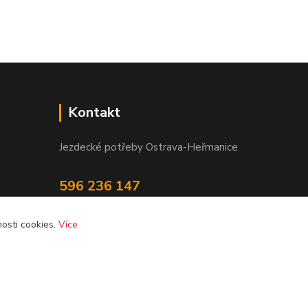
Kontakt
Jezdecké potřeby Ostrava-Heřmanice
596 236 147
Po-Pá 9:30 - 17:30
osti cookies.
Více
info@jpostrava.cz