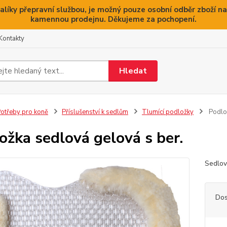
alíky přepravní službou, je možný pouze osobní odběr zboží na
kamennou prodejnu. Děkujeme za pochopení.
Kontakty
Hledat
otřeby pro koně
Příslušenství k sedlům
Tlumící podložky
Podlož
ožka sedlová gelová s ber.
Sedlov
Dos