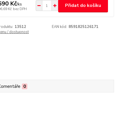
690 Kč
/
ks
Přidat do košíku
96,69 Kč
bez DPH
roduktu:
13512
EAN kód:
8591825126171
cenu / dostupnost
Komentáře
0