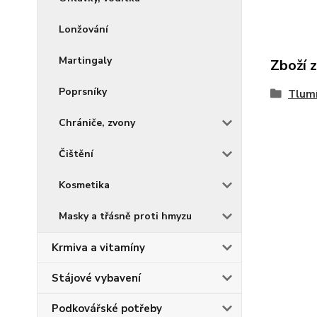
Lonžování
Martingaly
Zboží 
Poprsníky
Tlumí
Chrániče, zvony
Čištění
Kosmetika
Masky a třásně proti hmyzu
Krmiva a vitamíny
Stájové vybavení
Podkovářské potřeby