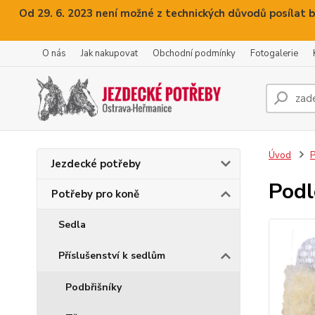
Od 29. 6. 2023 není možné z technických důvodů posílat b
O nás
Jak nakupovat
Obchodní podmínky
Fotogalerie
Úvod
P
Jezdecké potřeby
Podl
Potřeby pro koně
Sedla
Příslušenství k sedlům
Podbřišníky