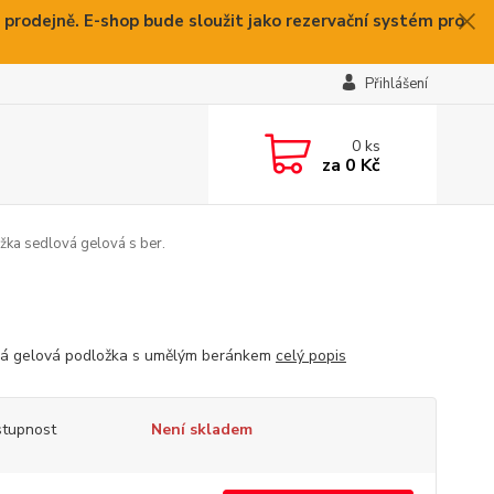
 prodejně. E-shop bude sloužit jako rezervační systém pro
Přihlášení
0
ks
za
0 Kč
ka sedlová gelová s ber.
á gelová podložka s umělým beránkem
celý popis
tupnost
Není skladem