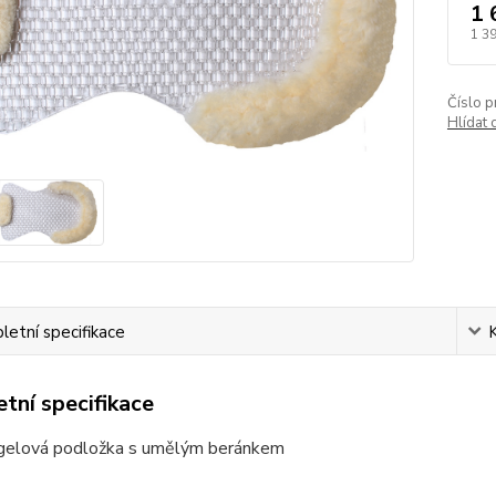
1 
1 3
Číslo p
Hlídat 
etní specifikace
tní specifikace
gelová podložka s umělým beránkem