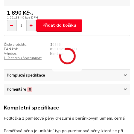
1 890 Kč
/
ks
1 561,98 Kč
bez DPH
Přidat do košíku
Číslo produktu:
20846
EAN kód:
8591825126331
Výrobce:
Kentaur
Hlídat cenu / dostupnost
Kompletní specifikace
Komentáře
0
Kompletní specifikace
Podložka z paměťové pěny drezurní s beránkovým lemem, černá.
Paměťová pěna je unikátní typ polyuretanové pěny, která se při