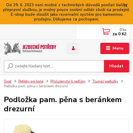
Od 29. 6. 2023 není možné z technických důvodů posílat balíky
přepravní službou, je možný pouze osobní odběr zboží na prodejně.
E-shop bude sloužit jako rezervační systém pro kamennou
prodejnu. Děkujeme za pochopení.
0
ks
za
0 Kč
Menu
Hledat
Úvod
Potřeby pro koně
Příslušenství k sedlům
Tlumící podložky
Podložka pam. pěna s beránkem drezurní
Podložka pam. pěna s beránkem
drezurní