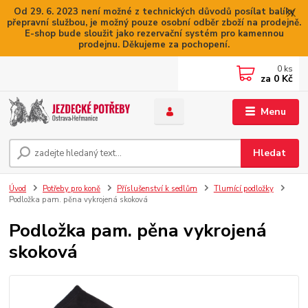
Od 29. 6. 2023 není možné z technických důvodů posílat balíky
přepravní službou, je možný pouze osobní odběr zboží na prodejně.
E-shop bude sloužit jako rezervační systém pro kamennou
prodejnu. Děkujeme za pochopení.
0
ks
za
0 Kč
Menu
Hledat
Úvod
Potřeby pro koně
Příslušenství k sedlům
Tlumící podložky
Podložka pam. pěna vykrojená skoková
Podložka pam. pěna vykrojená
skoková