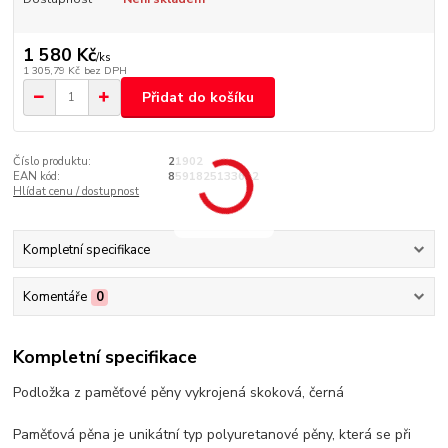
1 580 Kč
/
ks
1 305,79 Kč
bez DPH
Přidat do košíku
Číslo produktu:
21902
EAN kód:
8591825133612
Hlídat cenu / dostupnost
Kompletní specifikace
Komentáře
0
Kompletní specifikace
Podložka z paměťové pěny vykrojená skoková, černá
Paměťová pěna je unikátní typ polyuretanové pěny, která se při