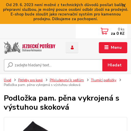
Od 29. 6. 2023 není možné z technických důvodů posílat balíky
přepravní službou, je možný pouze osobní odběr zboží na prodejně.
E-shop bude sloužit jako rezervační systém pro kamennou
prodejnu. Děkujeme za pochopení.
0
ks
za
0 Kč
Menu
Hledat
Úvod
Potřeby pro koně
Příslušenství k sedlům
Tlumící podložky
Podložka pam. pěna vykrojená s výstuhou skoková
Podložka pam. pěna vykrojená s
výstuhou skoková