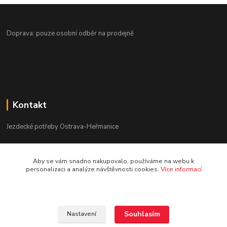
Doprava: pouze osobní odběr na prodejně
Kontakt
Jezdecké potřeby Ostrava-Heřmanice
596 236 147
Aby se vám snadno nakupovalo, používáme na webu k
Po-Pá 9:30 - 17:30
personalizaci a analýze návštěvnosti cookies.
Více informací
info@jpostrava.cz
Souhlasím
Nastavení