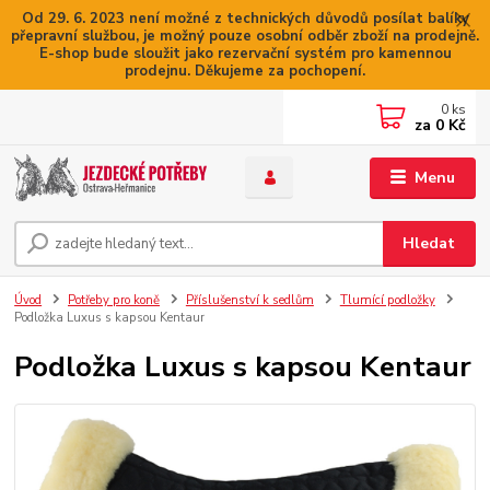
Od 29. 6. 2023 není možné z technických důvodů posílat balíky
přepravní službou, je možný pouze osobní odběr zboží na prodejně.
E-shop bude sloužit jako rezervační systém pro kamennou
prodejnu. Děkujeme za pochopení.
0
ks
za
0 Kč
Menu
Hledat
Úvod
Potřeby pro koně
Příslušenství k sedlům
Tlumící podložky
Podložka Luxus s kapsou Kentaur
Podložka Luxus s kapsou Kentaur