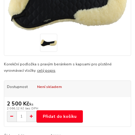
Korekční podložka s pravým beránkem s kapsami pro plstěné
vyrovnávací vložky.
celý popis
Dostupnost
Není skladem
2 500 Kč
/
ks
2 066,12 Kč
bez DPH
Přidat do košíku