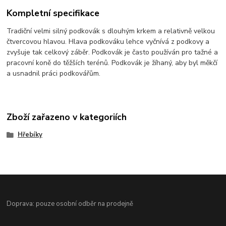
Kompletní specifikace
Tradiční velmi silný podkovák s dlouhým krkem a relativně velkou
čtvercovou hlavou. Hlava podkováku lehce vyčnívá z podkovy a
zvyšuje tak celkový záběr. Podkovák je často používán pro tažné a
pracovní koně do těžších terénů. Podkovák je žíhaný, aby byl měkčí
a usnadnil práci podkovářům.
Zboží zařazeno v kategoriích
Hřebíky
Doprava: pouze osobní odběr na prodejně