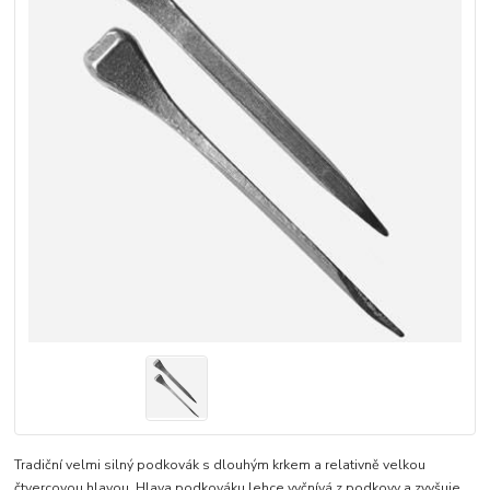
Tradiční velmi silný podkovák s dlouhým krkem a relativně velkou
čtvercovou hlavou. Hlava podkováku lehce vyčnívá z podkovy a zvyšuje