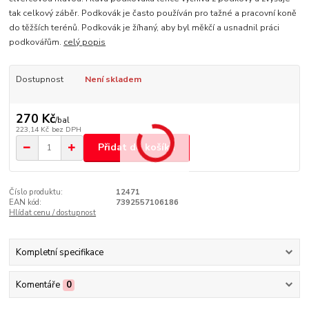
tak celkový záběr. Podkovák je často používán pro tažné a pracovní koně
do těžších terénů. Podkovák je žíhaný, aby byl měkčí a usnadnil práci
podkovářům.
celý popis
Dostupnost
Není skladem
270 Kč
/
bal
223,14 Kč
bez DPH
Přidat do košíku
Číslo produktu:
12471
EAN kód:
7392557106186
Hlídat cenu / dostupnost
Kompletní specifikace
Komentáře
0