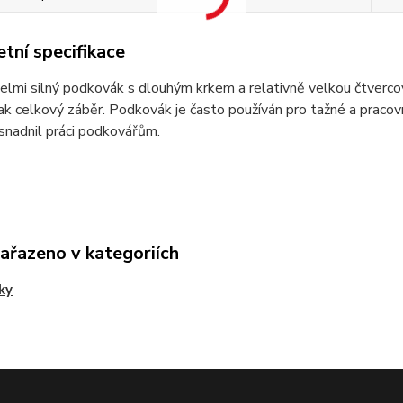
tní specifikace
velmi silný podkovák s dlouhým krkem a relativně velkou čtverc
ak celkový záběr. Podkovák je často používán pro tažné a pracovn
snadnil práci podkovářům.
zařazeno v kategoriích
ky