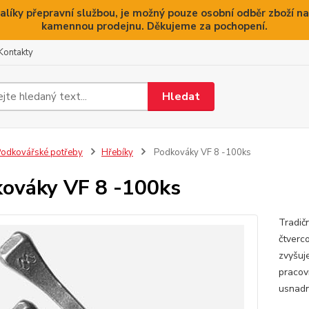
alíky přepravní službou, je možný pouze osobní odběr zboží na
kamennou prodejnu. Děkujeme za pochopení.
Kontakty
Hledat
odkovářské potřeby
Hřebíky
Podkováky VF 8 -100ks
ováky VF 8 -100ks
Tradič
čtverc
zvyšuj
pracov
usnadn