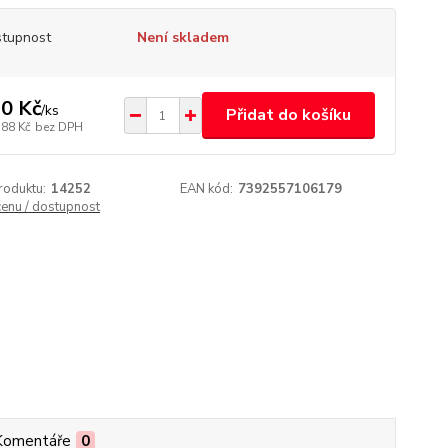
tupnost
Není skladem
0 Kč
/
ks
Přidat do košíku
,88 Kč
bez DPH
roduktu:
14252
EAN kód:
7392557106179
cenu / dostupnost
Komentáře
0