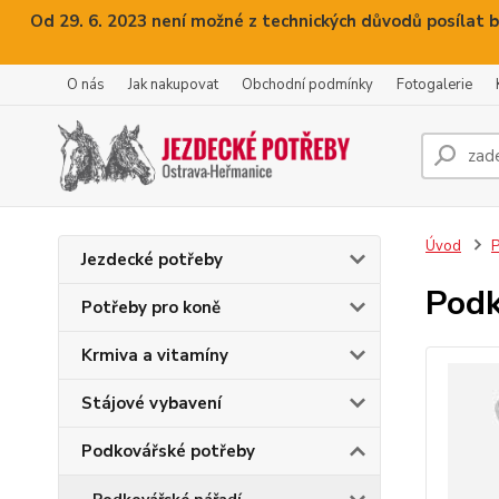
Od 29. 6. 2023 není možné z technických důvodů posílat b
O nás
Jak nakupovat
Obchodní podmínky
Fotogalerie
Úvod
P
Jezdecké potřeby
Podk
Potřeby pro koně
Krmiva a vitamíny
Stájové vybavení
Podkovářské potřeby