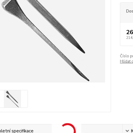
Dos
26
214
Číslo p
Hlídat 
etní specifikace