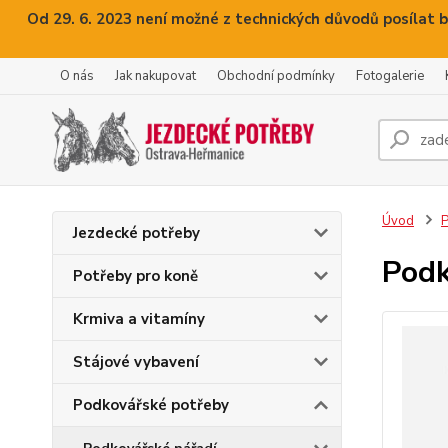
Od 29. 6. 2023 není možné z technických důvodů posílat b
O nás
Jak nakupovat
Obchodní podmínky
Fotogalerie
Úvod
P
Jezdecké potřeby
Podk
Potřeby pro koně
Krmiva a vitamíny
Stájové vybavení
Podkovářské potřeby