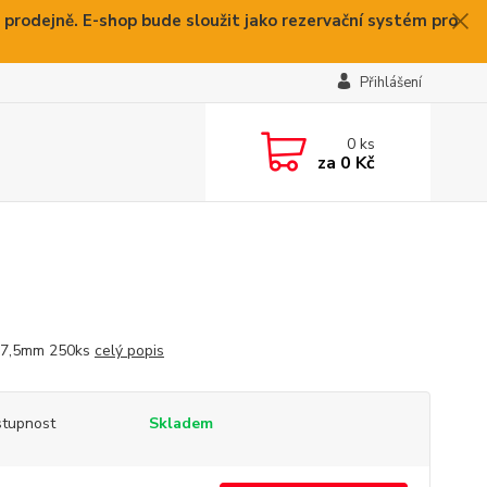
 prodejně. E-shop bude sloužit jako rezervační systém pro
Přihlášení
0
ks
za
0 Kč
47,5mm 250ks
celý popis
tupnost
Skladem