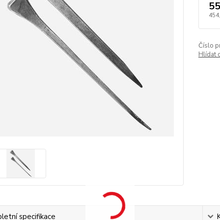
55
454
Číslo p
Hlídat 
etní specifikace