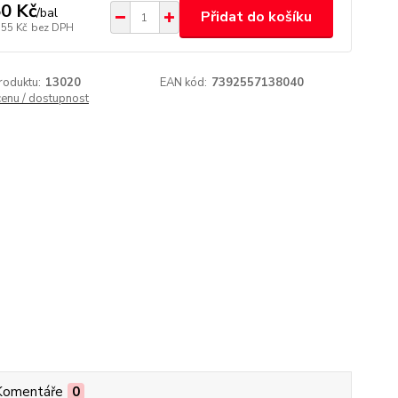
0 Kč
/
bal
Přidat do košíku
,55 Kč
bez DPH
roduktu:
13020
EAN kód:
7392557138040
cenu / dostupnost
Komentáře
0