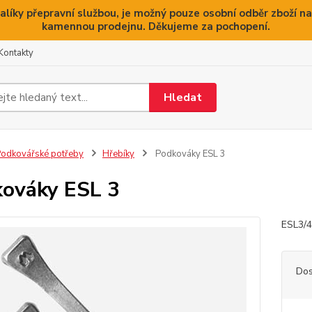
alíky přepravní službou, je možný pouze osobní odběr zboží na
kamennou prodejnu. Děkujeme za pochopení.
Kontakty
Hledat
odkovářské potřeby
Hřebíky
Podkováky ESL 3
ováky ESL 3
ESL3/
Dos