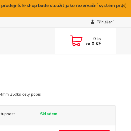
 prodejně. E-shop bude sloužit jako rezervační systém pro
Přihlášení
0
ks
za
0 Kč
44mm 250ks
celý popis
tupnost
Skladem