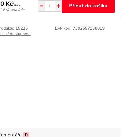
0 Kč
/
bal
Přidat do košíku
,49 Kč
bez DPH
roduktu:
15225
EAN kód:
7392557138019
cenu / dostupnost
Komentáře
0