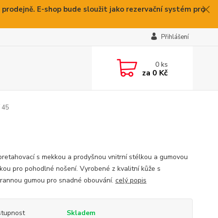
 prodejně. E-shop bude sloužit jako rezervační systém pro
Přihlášení
0
ks
za
0 Kč
í 45
pretahovací s mekkou a prodyšnou vnitrní stélkou a gumovou
kou pro pohodlné nošení. Vyrobené z kvalitní kůže s
rannou gumou pro snadné obouvání.
celý popis
tupnost
Skladem