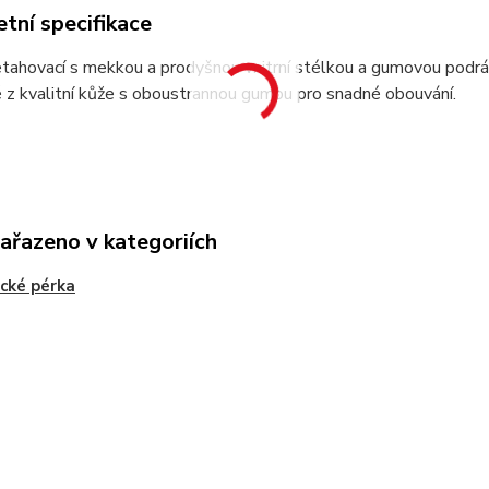
tní specifikace
tahovací s mekkou a prodyšnou vnitrní stélkou a gumovou podrá
z kvalitní kůže s oboustrannou gumou pro snadné obouvání.
zařazeno v kategoriích
cké pérka