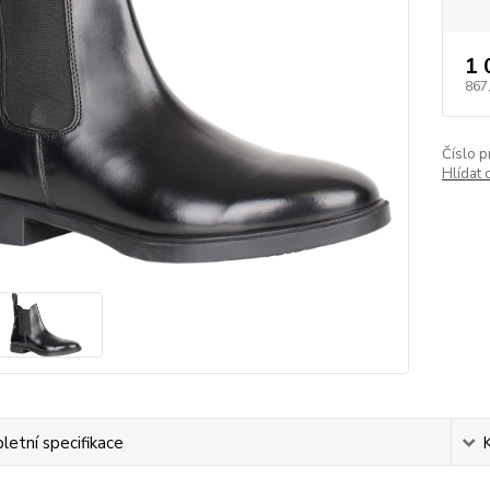
1 
867
Číslo p
Hlídat 
etní specifikace