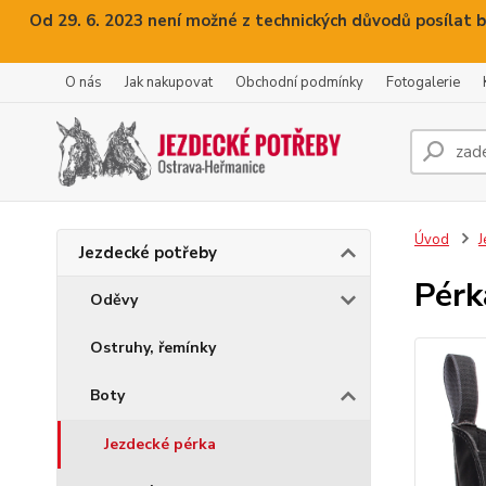
Od 29. 6. 2023 není možné z technických důvodů posílat b
O nás
Jak nakupovat
Obchodní podmínky
Fotogalerie
Úvod
J
Jezdecké potřeby
Pérk
Oděvy
Ostruhy, řemínky
Boty
Jezdecké pérka