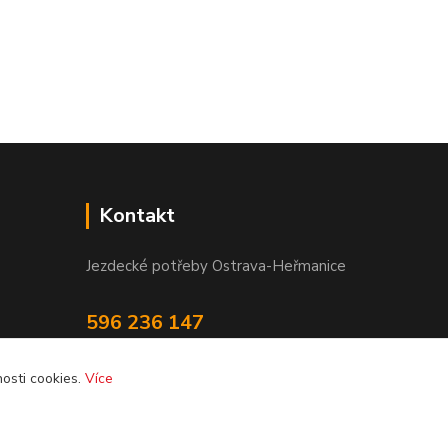
Kontakt
Jezdecké potřeby Ostrava-Heřmanice
596 236 147
Po-Pá 9:30 - 17:30
osti cookies.
Více
info@jpostrava.cz