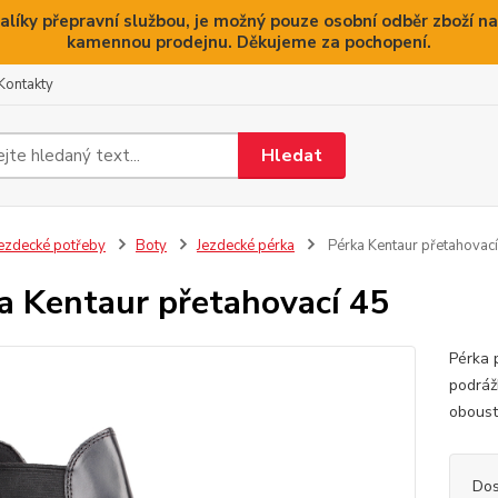
alíky přepravní službou, je možný pouze osobní odběr zboží na
kamennou prodejnu. Děkujeme za pochopení.
Kontakty
Hledat
ezdecké potřeby
Boty
Jezdecké pérka
Pérka Kentaur přetahovac
a Kentaur přetahovací 45
Pérka 
podráž
oboust
Dos