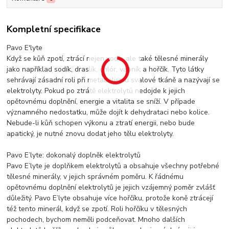
Kompletní specifikace
Pavo E'lyte
Když se kůň zpotí, ztrácí nejen vodu, ale také tělesné minerály
jako například sodík, draslík, chlór, vápník a hořčík. Tyto látky
sehrávají zásadní roli při metabolismu svalové tkáně a nazývají se
elektrolyty. Pokud po ztrátě elektrolytů nedojde k jejich
opětovnému doplnění, energie a vitalita se sníží. V případe
významného nedostatku, může dojít k dehydrataci nebo kolice.
Nebude-li kůň schopen výkonu a ztratí energii, nebo bude
apatický, je nutné znovu dodat jeho tělu elektrolyty.
Pavo E’lyte: dokonalý doplněk elektrolytů
Pavo E’lyte je doplňkem elektrolytů a obsahuje všechny potřebné
tělesné minerály, v jejich správném poměru. K řádnému
opětovnému doplnění elektrolytů je jejich vzájemný poměr zvlášť
důležitý. Pavo E’lyte obsahuje více hořčíku, protože koně ztrácejí
též tento minerál, když se zpotí. Roli hořčíku v tělesných
pochodech, bychom neměli podceňovat. Mnoho dalších