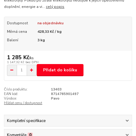
elektrolyty. Pokud po ztrátě elektrolytů nedojde k jejich opětovnému
doplnění, energie a vi...
celý popis
Dostupnost
na objednávku
Měrná cena
428,33 Kč / kg
Balení
3 kg
1 285 Kč
/
ks
1 147,32 Kč
bez DPH
Přidat do košíku
Číslo produktu:
13403
EAN kód:
8714765901497
Výrobce:
Pavo
Hlídat cenu / dostupnost
Kompletní specifikace
Komentáře
0