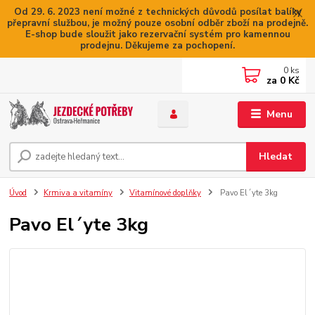
Od 29. 6. 2023 není možné z technických důvodů posílat balíky
přepravní službou, je možný pouze osobní odběr zboží na prodejně.
E-shop bude sloužit jako rezervační systém pro kamennou
prodejnu. Děkujeme za pochopení.
0
ks
za
0 Kč
Menu
Hledat
Úvod
Krmiva a vitamíny
Vitamínové doplňky
Pavo El´yte 3kg
Pavo El´yte 3kg