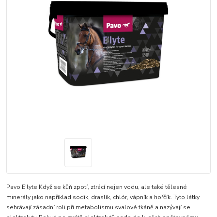
Pavo E'lyte Když se kůň zpotí, ztrácí nejen vodu, ale také tělesné
minerály jako například sodík, draslík, chlór, vápník a hořčík. Tyto látky
sehrávají zásadní roli při metabolismu svalové tkáně a nazývají se