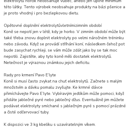
elektrolytů hořčík neobsahuje vůbec, anebo jen úplné minimum
této látky. Tento výrobek neobsahuje produkty na bázi pšenice a
je proto vhodný i pro bezlepkovou dietu.
Opětovné doplnění elektrolytůvletnímizimním období
Koně se nepotí jen v létě, kdy je horko. V zimním období může být
také třeba znovu doplnit elektrolyty po velmi náročném tréninku
nebo závodu. Když se provádí stříhání koní, následkem čehož pot
bude zasychat rychleji, se vám může zdát jako by se tak moc
nepotili. Zajistěte, aby tyto koně měli dostatek elektrolytů.
Netečnost je výraznou známkou jejich deficitu.
Rady pro krmení Pavo E’lyte
Koně si musí často zvykat na chuť elektrolytů. Začnete s malým
množstvím a dávku pomalu zvyšujte. Ke krmné dávce
přimíchávejte Pavo E’lyte. Vybíravým jedlíkům může pomoci, když
přidáte jablečné pyré nebo jablečný džus. Eventuálně jim můžete
podávat elektrolyty smíchané s jablečným pyré s pomocí prázdné
a čisté odčervovací tuby.
K dispozici ve 3 kg kbelíku s uzavíratelným víkem.