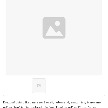
Drezurní dutá páka z nerezové oceli, nelomené, anatomicky tvarované
udítko. Součástí je podbradní řetízek. Tloušťka udítka 22mm. Délka