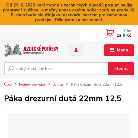
Od 29. 6. 2023 není možné z technických důvodů posílat balíky
přepravní službou, je možný pouze osobní odběr zboží na prodejně.
E-shop bude sloužit jako rezervační systém pro kamennou
prodejnu. Děkujeme za pochopení.
0
ks
za
0 Kč
Menu
Hledat
Úvod
Potřeby pro koně
Udidla
Páka drezurní dutá 22mm 12,5
Páka drezurní dutá 22mm 12,5