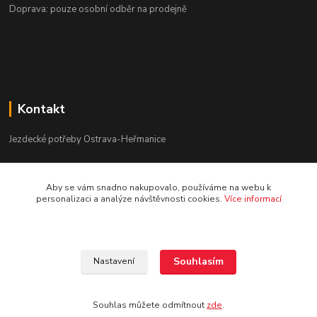
Doprava: pouze osobní odběr na prodejně
Kontakt
Jezdecké potřeby Ostrava-Heřmanice
596 236 147
Aby se vám snadno nakupovalo, používáme na webu k
Po-Pá 9:30 - 17:30
personalizaci a analýze návštěvnosti cookies.
Více informací
info@jpostrava.cz
Souhlasím
Nastavení
Souhlas můžete odmítnout
zde
.
Vytvořeno na
Eshop-rychle.cz