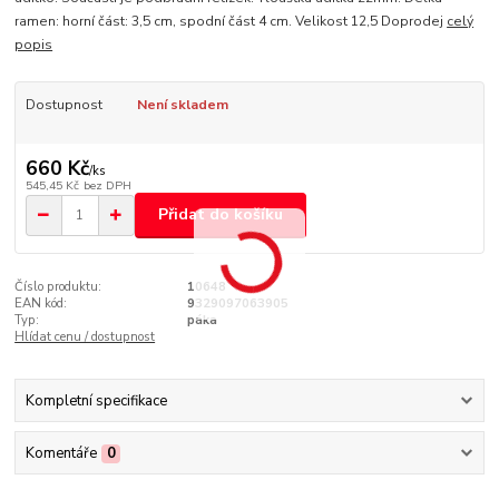
ramen: horní část: 3,5 cm, spodní část 4 cm. Velikost 12,5 Doprodej
celý
popis
Dostupnost
Není skladem
660 Kč
/
ks
545,45 Kč
bez DPH
Přidat do košíku
Číslo produktu:
10648
EAN kód:
9329097063905
Typ:
páka
Hlídat cenu / dostupnost
Kompletní specifikace
Komentáře
0