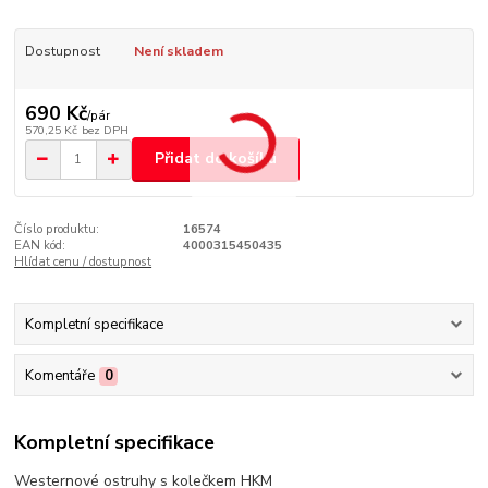
Dostupnost
Není skladem
690 Kč
/
pár
570,25 Kč
bez DPH
Přidat do košíku
Číslo produktu:
16574
EAN kód:
4000315450435
Hlídat cenu / dostupnost
Kompletní specifikace
Komentáře
0
Kompletní specifikace
Westernové ostruhy s kolečkem HKM