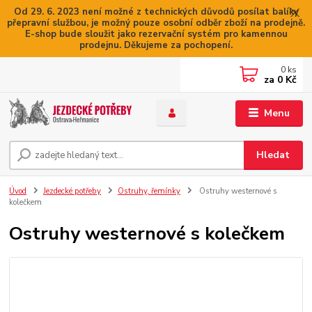
Od 29. 6. 2023 není možné z technických důvodů posílat balíky
přepravní službou, je možný pouze osobní odběr zboží na prodejně.
E-shop bude sloužit jako rezervační systém pro kamennou
prodejnu. Děkujeme za pochopení.
0
ks
za
0 Kč
Menu
Hledat
Úvod
Jezdecké potřeby
Ostruhy, řemínky
Ostruhy westernové s
kolečkem
Ostruhy westernové s kolečkem