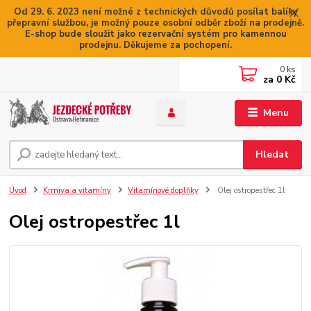
Od 29. 6. 2023 není možné z technických důvodů posílat balíky
přepravní službou, je možný pouze osobní odběr zboží na prodejně.
E-shop bude sloužit jako rezervační systém pro kamennou
prodejnu. Děkujeme za pochopení.
0
ks
za
0 Kč
Menu
Hledat
Úvod
Krmiva a vitamíny
Vitamínové doplňky
Olej ostropestřec 1l
Olej ostropestřec 1l