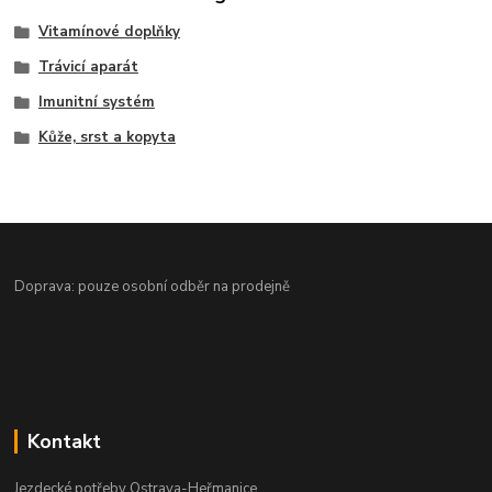
Vitamínové doplňky
Trávicí aparát
Imunitní systém
Kůže, srst a kopyta
Doprava: pouze osobní odběr na prodejně
Kontakt
Jezdecké potřeby Ostrava-Heřmanice