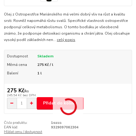
Olej z Ostropestřce Mariánského má velmi dobrý vliv na růst a kvalitu
srsti. Rovněž napomáhá růstu svalů. Specifické vlastnosti ostropestřce
podporují celkový metabolismus. O tomto bodláku je všeobecně
známo, že podporuje detoxikaci organismu a chrání játra. Olej obsahuje
vysoký podíl základních nen...
celý popis
Dostupnost
Skladem
Měrná cena
275 Kč / l
Balení
1 l
275 Kč
/
ks
245,54 Kč
bez DPH
Přidat do košíku
Číslo produktu:
14855
EAN kód:
9329097062304
Hlídat cenu / dostupnost