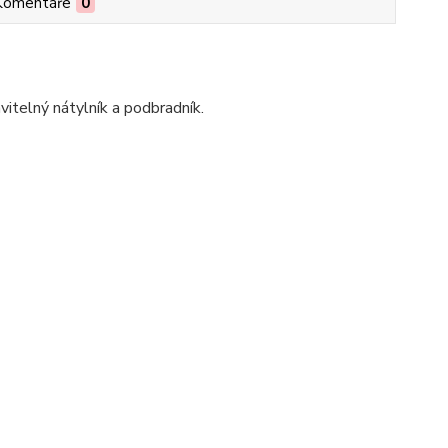
Komentáře
0
vitelný nátylník a podbradník.