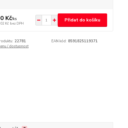
0 Kč
/
ks
Přidat do košíku
,02 Kč
bez DPH
roduktu:
22781
EAN kód:
8591825119371
cenu / dostupnost