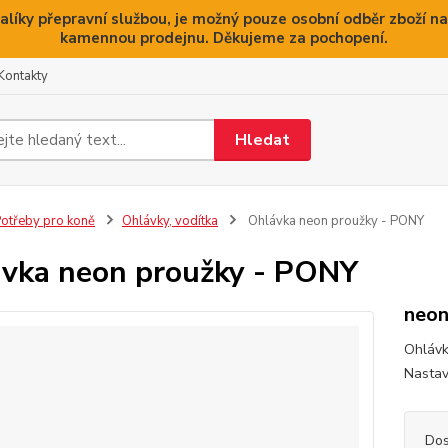
alíky přepravní službou, je možný pouze osobní odběr zboží na
kamennou prodejnu. Děkujeme za pochopení.
Kontakty
Hledat
otřeby pro koně
Ohlávky, vodítka
Ohlávka neon proužky - PONY
vka neon proužky - PONY
neon
Ohlávk
Nastav
Dos