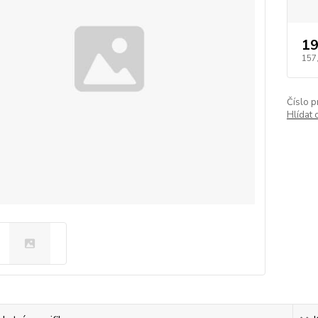
19
157
Číslo p
Hlídat 