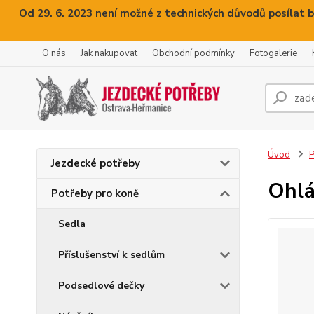
Od 29. 6. 2023 není možné z technických důvodů posílat b
O nás
Jak nakupovat
Obchodní podmínky
Fotogalerie
Úvod
P
Jezdecké potřeby
Ohlá
Potřeby pro koně
Sedla
Příslušenství k sedlům
Podsedlové dečky