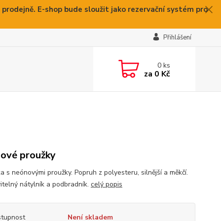
 prodejně. E-shop bude sloužit jako rezervační systém pro
Přihlášení
0
ks
za
0 Kč
ové proužky
a s neónovými proužky. Popruh z polyesteru, silnější a měkčí.
itelný nátylník a podbradník.
celý popis
tupnost
Není skladem