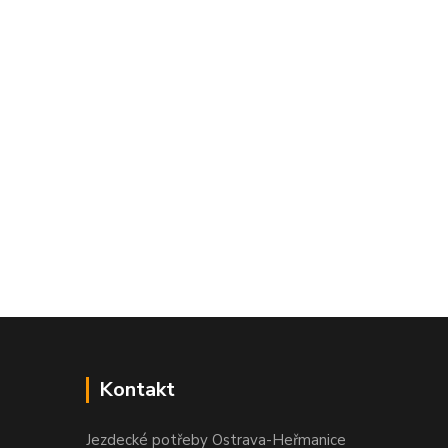
Kontakt
Jezdecké potřeby Ostrava-Heřmanice