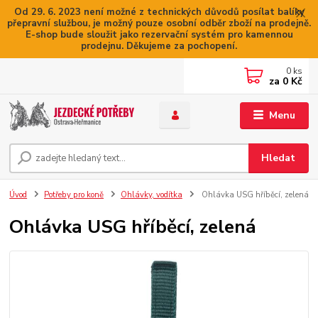
Od 29. 6. 2023 není možné z technických důvodů posílat balíky
přepravní službou, je možný pouze osobní odběr zboží na prodejně.
E-shop bude sloužit jako rezervační systém pro kamennou
prodejnu. Děkujeme za pochopení.
0
ks
za
0 Kč
Menu
Hledat
Úvod
Potřeby pro koně
Ohlávky, vodítka
Ohlávka USG hříběcí, zelená
Ohlávka USG hříběcí, zelená