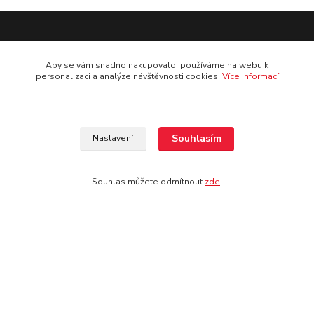
Doprava: pouze osobní odběr na prodejně
Aby se vám snadno nakupovalo, používáme na webu k
personalizaci a analýze návštěvnosti cookies.
Více informací
Souhlasím
Nastavení
Kontakt
Jezdecké potřeby Ostrava-Heřmanice
Souhlas můžete odmítnout
zde
.
596 236 147
Po-Pá 9:30 - 17:30
info@jpostrava.cz