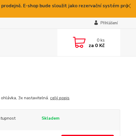
 prodejně. E-shop bude sloužit jako rezervační systém pro
Přihlášení
0
ks
za
0 Kč
í ohlávka, 3x nastavitelná.
celý popis
tupnost
Skladem