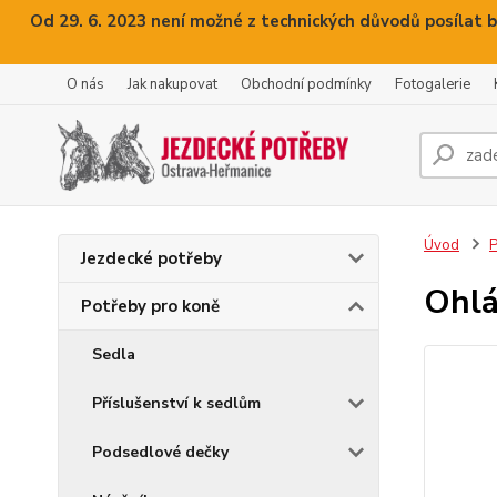
Od 29. 6. 2023 není možné z technických důvodů posílat b
O nás
Jak nakupovat
Obchodní podmínky
Fotogalerie
Úvod
P
Jezdecké potřeby
Ohlá
Potřeby pro koně
Sedla
Příslušenství k sedlům
Podsedlové dečky