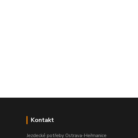
Kontakt
Jezdecké potřeby Ostrava-Heřmanice