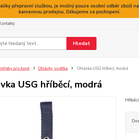
alíky přepravní službou, je možný pouze osobní odběr zboží na
kamennou prodejnu. Děkujeme za pochopení.
Kontakty
Hledat
otřeby pro koně
Ohlávky, vodítka
Ohlávka USG hříběcí, modrá
vka USG hříběcí, modrá
Hříběc
Dos