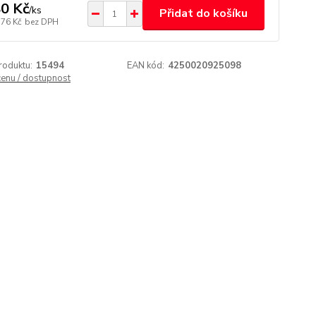
0 Kč
/
ks
Přidat do košíku
,76 Kč
bez DPH
roduktu:
15494
EAN kód:
4250020925098
cenu / dostupnost