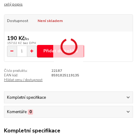
celý popis
Dostupnost
Není skladem
190 Kč
/
ks
157,02 Kč
bez DPH
Přidat do košíku
Číslo produktu:
22187
EAN kód:
8591825119135
Hlídat cenu / dostupnost
Kompletní specifikace
Komentáře
0
Kompletní specifikace