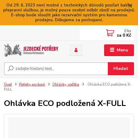
Od 29. 6. 2023 není možné z technických důvodů posílat balíky
přepravní službou, je možný pouze osobní odběr zboží na prodejně.
E-shop bude sloužit jako rezervační systém pro kamennou
prodejnu. Děkujeme za pochopení.
0
ks
za
0 Kč
Menu
Hledat
Úvod
Potřeby pro koně
Ohlávky, vodítka
Ohlávka ECO podložená X-
FULL
Ohlávka ECO podložená X-FULL