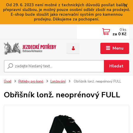
Od 29. 6. 2023 není možné z technických důvodů posílat balíky
přepravní službou, je možný pouze osobní odběr zboží na prodejně.
E-shop bude sloužit jako rezervační systém pro kamennou
prodejnu. Děkujeme za pochopení.
0
ks
za
0 Kč
Menu
Hledat
Úvod
Potřeby pro koně
Lonžování
Obřišník lonž. neoprénový FULL
Obřišník lonž. neoprénový FULL