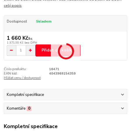
celý popis
Dostupnost
Skladem
1 660 Kč
/
ks
1 371,90 Kč
bez DPH
Přidat do košíku
Číslo produktu:
16471
EAN kód:
4043969154359
Hlídat cenu / dostupnost
Kompletní specifikace
Komentáře
0
Kompletní specifikace