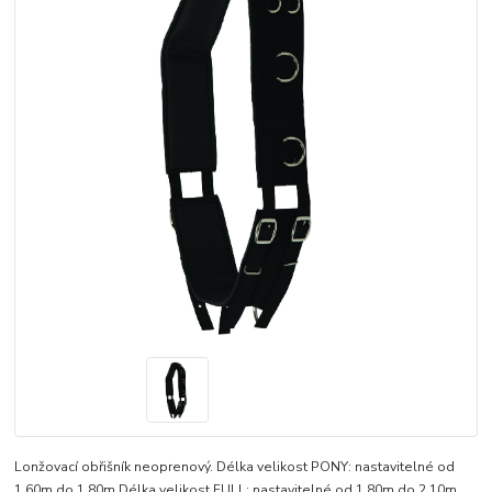
Lonžovací obřišník neoprenový. Délka velikost PONY: nastavitelné od
1,60m do 1,80m Délka velikost FULL: nastavitelné od 1,80m do 2,10m