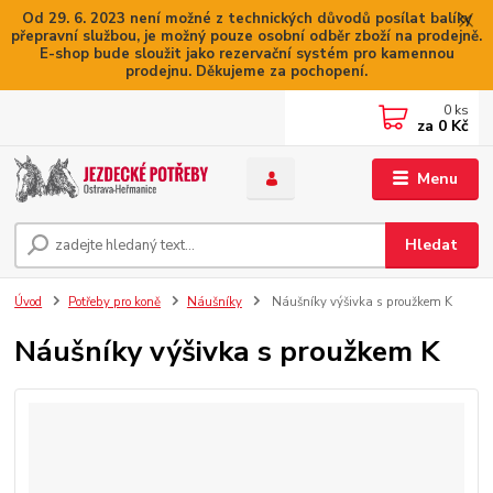
Od 29. 6. 2023 není možné z technických důvodů posílat balíky
přepravní službou, je možný pouze osobní odběr zboží na prodejně.
E-shop bude sloužit jako rezervační systém pro kamennou
prodejnu. Děkujeme za pochopení.
0
ks
za
0 Kč
Menu
Hledat
Úvod
Potřeby pro koně
Náušníky
Náušníky výšivka s proužkem K
Náušníky výšivka s proužkem K