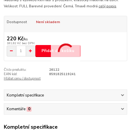
Náušníky s výšivkou KenTaur s proužkem, elastický materiál na uších.
Velikost: FULL Barevné provedení: Černá, Tmavě modrá
celý popis
Dostupnost
Není skladem
220 Kč
/
ks
181,82 Kč
bez DPH
Přidat do košíku
Číslo produktu:
26122
EAN kód:
8591825119241
Hlídat cenu / dostupnost
Kompletní specifikace
Komentáře
0
Kompletní specifikace