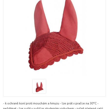
- k ochraně koní proti mouchám a hmyzu - lze prát v pračce na 30°C -
neždímat - lze sušit v sušičce studeným vzduchem - ručně pletené
celý