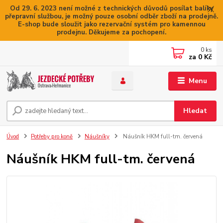
Od 29. 6. 2023 není možné z technických důvodů posílat balíky
přepravní službou, je možný pouze osobní odběr zboží na prodejně.
E-shop bude sloužit jako rezervační systém pro kamennou
prodejnu. Děkujeme za pochopení.
0
ks
za
0 Kč
Menu
Hledat
Úvod
Potřeby pro koně
Náušníky
Náušník HKM full-tm. červená
Náušník HKM full-tm. červená