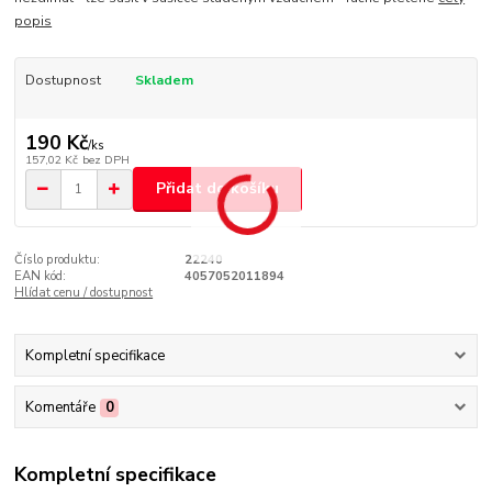
popis
Dostupnost
Skladem
190 Kč
/
ks
157,02 Kč
bez DPH
Přidat do košíku
Číslo produktu:
22240
EAN kód:
4057052011894
Hlídat cenu / dostupnost
Kompletní specifikace
Komentáře
0
Kompletní specifikace