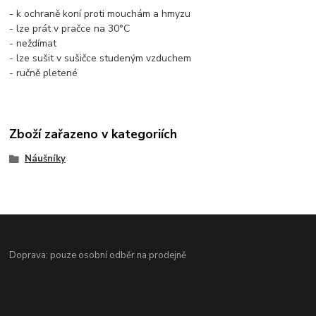
- k ochraně koní proti mouchám a hmyzu
- lze prát v pračce na 30°C
- neždímat
- lze sušit v sušičce studeným vzduchem
- ručně pletené
Zboží zařazeno v kategoriích
Náušníky
Doprava: pouze osobní odběr na prodejně