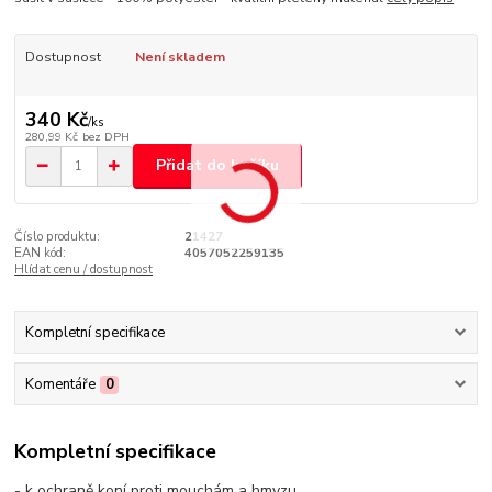
Dostupnost
Není skladem
340 Kč
/
ks
280,99 Kč
bez DPH
Přidat do košíku
Číslo produktu:
21427
EAN kód:
4057052259135
Hlídat cenu / dostupnost
Kompletní specifikace
Komentáře
0
Kompletní specifikace
- k ochraně koní proti mouchám a hmyzu