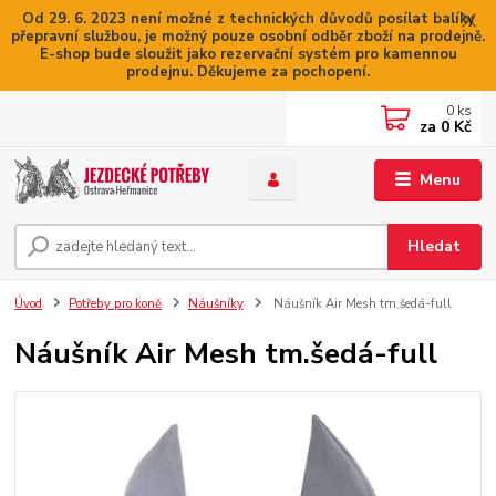
Od 29. 6. 2023 není možné z technických důvodů posílat balíky
přepravní službou, je možný pouze osobní odběr zboží na prodejně.
E-shop bude sloužit jako rezervační systém pro kamennou
prodejnu. Děkujeme za pochopení.
0
ks
za
0 Kč
Menu
Hledat
Úvod
Potřeby pro koně
Náušníky
Náušník Air Mesh tm.šedá-full
Náušník Air Mesh tm.šedá-full