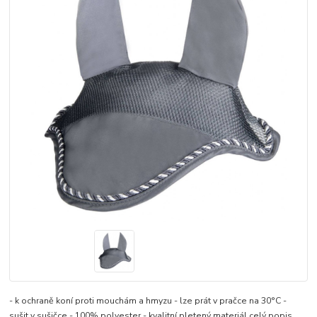
- k ochraně koní proti mouchám a hmyzu - lze prát v pračce na 30°C -
sušit v sušičce - 100% polyester - kvalitní pletený materiál
celý popis