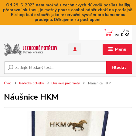
Od 29. 6. 2023 není možné z technických důvodů posílat balíky
přepravní službou, je možný pouze osobní odběr zboží na prodejně.
E-shop bude sloužit jako rezervační systém pro kamennou
prodejnu. Děkujeme za pochopení.
0
ks
za
0 Kč
Menu
Hledat
Úvod
Jezdecké potřeby
Dárkové předměty
Náušnice HKM
Náušnice HKM