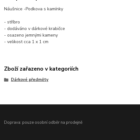
Náušnice -Podkova s kamínky
- stříbro
- dodáváno v dárkové krabičce
- osazeno jemnými kameny
- velikost cca 1 x 1 cm
Zboží zařazeno v kategoriích
Dárkové předměty
Doprava: pouze osobní odběr na prodejně