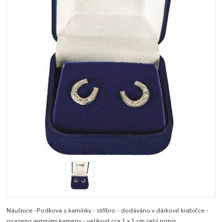
Náušnice -Podkova s kamínky - stříbro - dodáváno v dárkové krabičce -
osazeno jemnými kameny - velikost cca 1 x 1 cm
celý popis