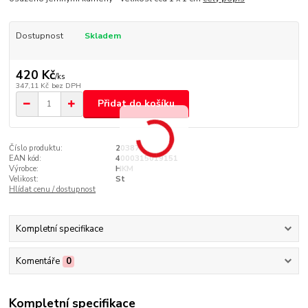
Dostupnost
Skladem
420 Kč
/
ks
347,11 Kč
bez DPH
Přidat do košíku
Číslo produktu:
20387
EAN kód:
4000315019151
Výrobce:
HKM
Velikost:
St
Hlídat cenu / dostupnost
Kompletní specifikace
Komentáře
0
Kompletní specifikace