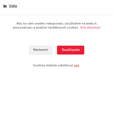
Vidle
Aby se vám snadno nakupovalo, používáme na webu k
personalizaci a analýze návštěvnosti cookies.
Více informací
Doprava: pouze osobní odběr na prodejně
Souhlasím
Nastavení
Souhlas můžete odmítnout
zde
.
Kontakt
Jezdecké potřeby Ostrava-Heřmanice
596 236 147
Po-Pá 9:30 - 17:30