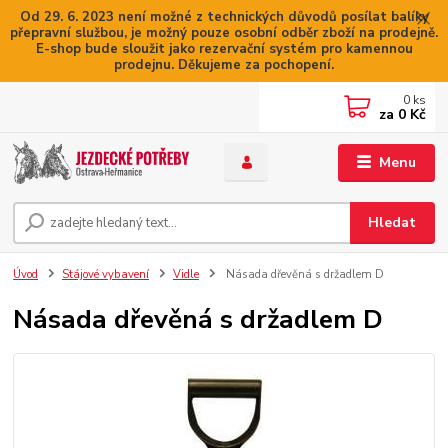
Od 29. 6. 2023 není možné z technických důvodů posílat balíky
přepravní službou, je možný pouze osobní odběr zboží na prodejně.
E-shop bude sloužit jako rezervační systém pro kamennou
prodejnu. Děkujeme za pochopení.
0
ks
za
0 Kč
Menu
Hledat
Úvod
Stájové vybavení
Vidle
Násada dřevěná s držadlem D
Násada dřevěná s držadlem D