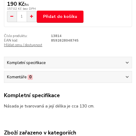
190 Kč
/
ks
157,02 Kč
bez DPH
Přidat do košíku
Číslo produktu:
13814
EAN kód:
8592628048745
Hlídat cenu / dostupnost
Kompletní specifikace
Komentáře
0
Kompletní specifikace
Násada je tvarovaná a její délka je cca 130 cm.
Zboží zařazeno v kategoriích