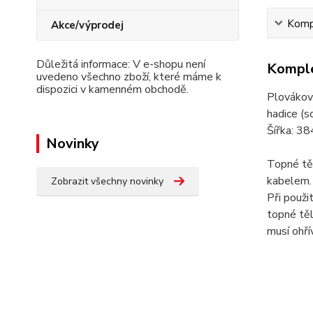
Kompl
Akce/výprodej
Důležitá informace: V e-shopu není
Komple
uvedeno všechno zboží, které máme k
dispozici v kamenném obchodě.
Plováková
hadice (s
Šířka: 38
Novinky
Topné těl
kabelem. 
Zobrazit všechny novinky
Při použi
topné těl
musí ohří