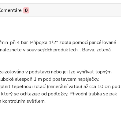
Komentáře
0
min. při 4 bar. Přípojka 1/2" zdola pomocí pancéřované
leznete v souvisejících produktech. . Barva: zelená.
zaizolováno v podstavci nebo jej lze vyhřívat topným
 hluboké alespoň 1 m pod postavcem napáječky.
lnit tepelnou izolací (minerální vatou) až cca 10 cm pod
který se ochlazuje od podložky. Přivodní trubka se pak
n kontrolním světlem.