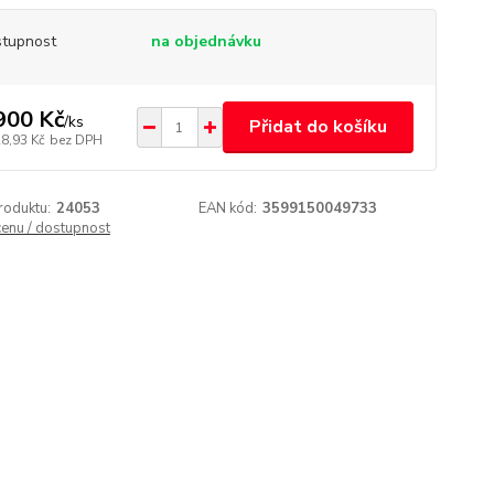
tupnost
na objednávku
900 Kč
/
ks
Přidat do košíku
28,93 Kč
bez DPH
roduktu:
24053
EAN kód:
3599150049733
cenu / dostupnost