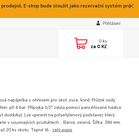
 prodejně. E-shop bude sloužit jako rezervační systém pro
Přihlášení
0
ks
za
0 Kč
ová napáječka s ohřevem pro skot, ovce, koně. Průtok vody
l/min. při 4 bar. Přípojka 1/2" zdola pomocí pancéřované hadice
st dodávky). Lze upevnit na polyetylenový podstavec který
te v souvisejících produktech. . Barva: zelená. Šířka: 384 mm.
až 20 ks skotu. Topné tě...
celý popis