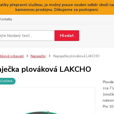
alíky přepravní službou, je možný pouze osobní odběr zboží na
kamennou prodejnu. Děkujeme za pochopení.
Kontakty
Hledat
tájové vybavení
Napaječky
Napaječka plováková LAKCHO
ječka plováková LAKCHO
 ZDARMA
Plovák
cca 7 
(součá
nalezne
Pro 10 