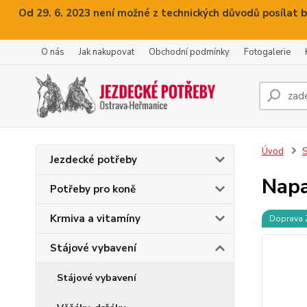
Od 29. 6. 2023 není možné z technických důvodů posílat b
O nás
Jak nakupovat
Obchodní podmínky
Fotogalerie
Úvod
S
Jezdecké potřeby
Napa
Potřeby pro koně
Krmiva a vitamíny
Doprava
Stájové vybavení
Stájové vybavení