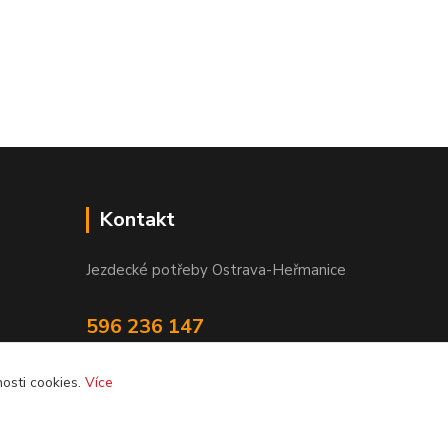
Kontakt
Jezdecké potřeby Ostrava-Heřmanice
596 236 147
Po-Pá 9:30 - 17:30
osti cookies.
Více
info@jpostrava.cz