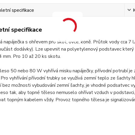
etní specifikace
tní specifikace
 napáječka s ohřevem pro skot, ovce, koně. Průtok vody cca 7 l/
oučást dodávky). Lze upevnit na polyetylenový podstavec který na
4 mm. Pro 10 až 20 ks skotu.
eso 50 nebo 80 W vyhřívá misku napáječky, přívodní potrubí je 
Pro vyhřívání přívodní trubky se využívá zemní teplo ze šachty
tí bez možnosti vybudování zemní šachty, je vhodné podsatvec vyp
eso tak, aby topné těleso nemuselo ohřívat vzduch v podstavci, 
vat topným kabelem vždy. Provoz topného tělesa je signalizová