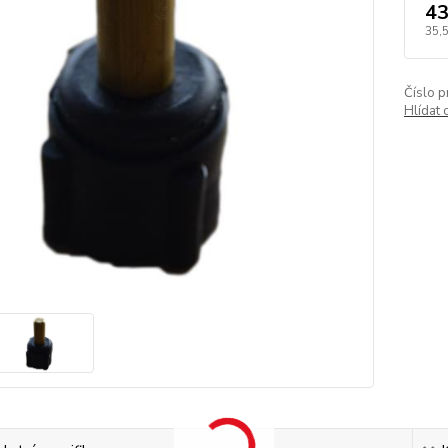
43
35,
Číslo p
Hlídat 