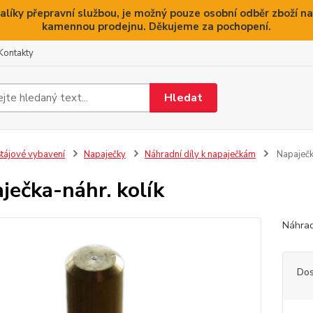
alíky přepravní službou, je možný pouze osobní odběr zboží na
kamennou prodejnu. Děkujeme za pochopení.
Kontakty
Hledat
tájové vybavení
Napaječky
Náhradní díly k napaječkám
Napaječka
ječka-náhr. kolík
Náhrad
Dos