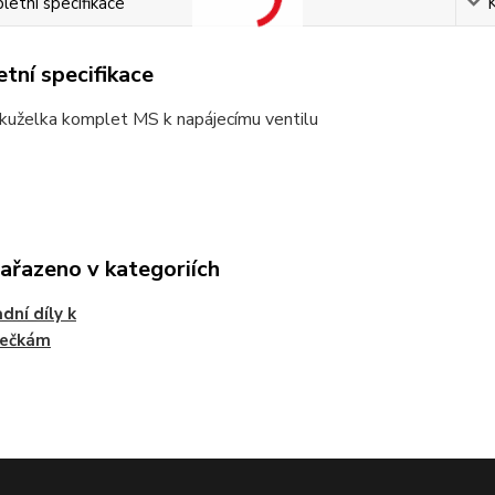
etní specifikace
tní specifikace
 kuželka komplet MS k napájecímu ventilu
zařazeno v kategoriích
dní díly k
ječkám