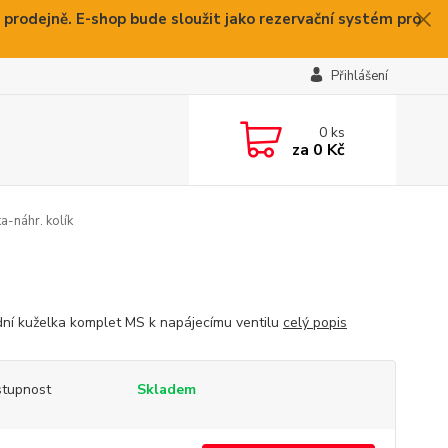
 prodejně. E-shop bude sloužit jako rezervační systém pro
Přihlášení
0
ks
za
0 Kč
-náhr. kolík
ní kuželka komplet MS k napájecímu ventilu
celý popis
tupnost
Skladem