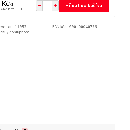
 Kč
/
ks
Přidat do košíku
54 Kč
bez DPH
roduktu:
11952
EAN kód:
990100040726
cenu / dostupnost