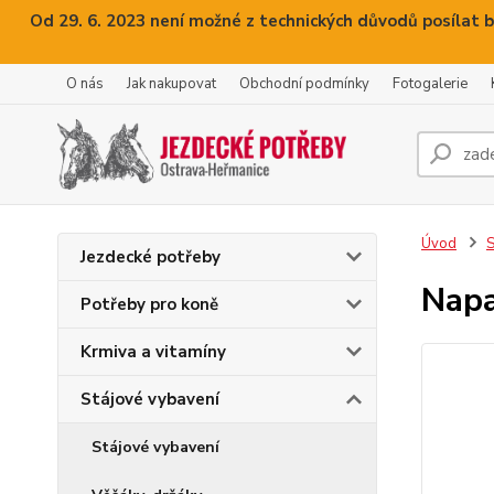
Od 29. 6. 2023 není možné z technických důvodů posílat b
O nás
Jak nakupovat
Obchodní podmínky
Fotogalerie
Úvod
S
Jezdecké potřeby
Napa
Potřeby pro koně
Krmiva a vitamíny
Stájové vybavení
Stájové vybavení