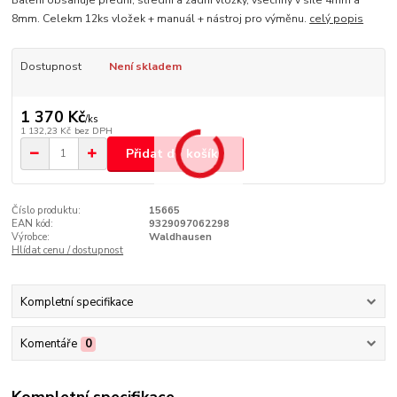
Balení obsahuje přední, střední a zadní vložky, všechny v síle 4mm a
8mm. Celekm 12ks vložek + manuál + nástroj pro výměnu.
celý popis
Dostupnost
Není skladem
1 370 Kč
/
ks
1 132,23 Kč
bez DPH
Přidat do košíku
Číslo produktu:
15665
EAN kód:
9329097062298
Výrobce:
Waldhausen
Hlídat cenu / dostupnost
Kompletní specifikace
Komentáře
0