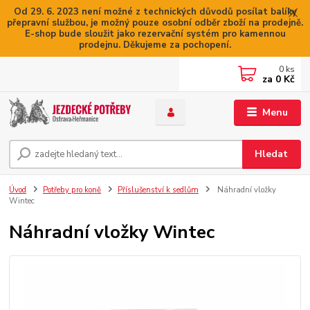
Od 29. 6. 2023 není možné z technických důvodů posílat balíky
přepravní službou, je možný pouze osobní odběr zboží na prodejně.
E-shop bude sloužit jako rezervační systém pro kamennou
prodejnu. Děkujeme za pochopení.
0
ks
za
0 Kč
Menu
Hledat
Úvod
Potřeby pro koně
Příslušenství k sedlům
Náhradní vložky
Wintec
Náhradní vložky Wintec