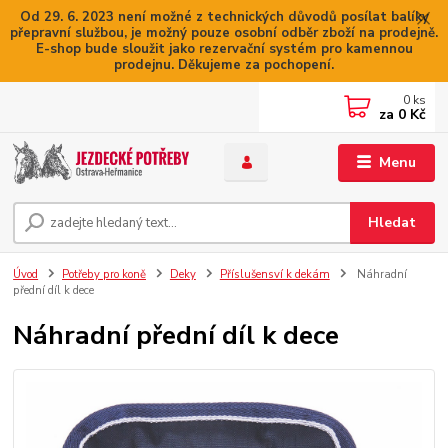
Od 29. 6. 2023 není možné z technických důvodů posílat balíky
přepravní službou, je možný pouze osobní odběr zboží na prodejně.
E-shop bude sloužit jako rezervační systém pro kamennou
prodejnu. Děkujeme za pochopení.
0
ks
za
0 Kč
Menu
Hledat
Úvod
Potřeby pro koně
Deky
Příslušensví k dekám
Náhradní
přední díl k dece
Náhradní přední díl k dece