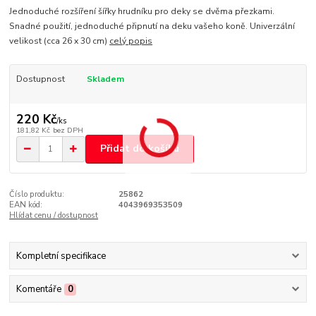
Jednoduché rozšíření šířky hrudníku pro deky se dvěma přezkami.
Snadné použití, jednoduché připnutí na deku vašeho koně. Univerzální
velikost (cca 26 x 30 cm)
celý popis
Dostupnost
Skladem
220 Kč
/
ks
181,82 Kč
bez DPH
Přidat do košíku
Číslo produktu:
25862
EAN kód:
4043969353509
Hlídat cenu / dostupnost
Kompletní specifikace
Komentáře
0