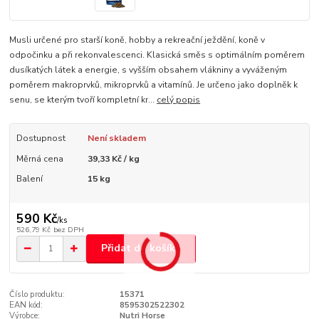
Musli určené pro starší koně, hobby a rekreační ježdění, koně v
odpočinku a při rekonvalescenci. Klasická směs s optimálním poměrem
dusíkatých látek a energie, s vyšším obsahem vlákniny a vyváženým
poměrem makroprvků, mikroprvků a vitamínů. Je určeno jako doplněk k
senu, se kterým tvoří kompletní kr...
celý popis
Dostupnost
Není skladem
Měrná cena
39,33 Kč / kg
Balení
15 kg
590 Kč
/
ks
526,79 Kč
bez DPH
Přidat do košíku
Číslo produktu:
15371
EAN kód:
8595302522302
Výrobce:
Nutri Horse