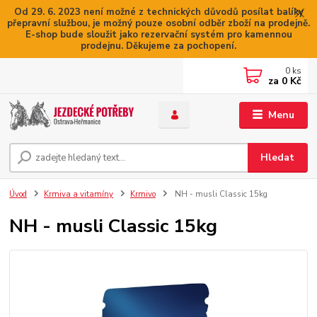
Od 29. 6. 2023 není možné z technických důvodů posílat balíky
přepravní službou, je možný pouze osobní odběr zboží na prodejně.
E-shop bude sloužit jako rezervační systém pro kamennou
prodejnu. Děkujeme za pochopení.
0
ks
za
0 Kč
Menu
Hledat
Úvod
Krmiva a vitamíny
Krmivo
NH - musli Classic 15kg
NH - musli Classic 15kg