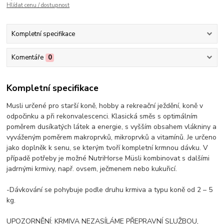
Hlídat cenu / dostupnost
Kompletní specifikace
Komentáře
0
Kompletní specifikace
Musli určené pro starší koně, hobby a rekreační ježdění, koně v
odpočinku a při rekonvalescenci. Klasická směs s optimálním
poměrem dusíkatých látek a energie, s vyšším obsahem vlákniny a
vyváženým poměrem makroprvků, mikroprvků a vitamínů. Je určeno
jako doplněk k senu, se kterým tvoří kompletní krmnou dávku. V
případě potřeby je možné NutriHorse Müsli kombinovat s dalšími
jadrnými krmivy, např. ovsem, ječmenem nebo kukuřicí.
-Dávkování se pohybuje podle druhu krmiva a typu koně od 2 – 5
kg.
UPOZORNĚNÍ: KRMIVA NEZASÍLÁME PŘEPRAVNÍ SLUŽBOU,