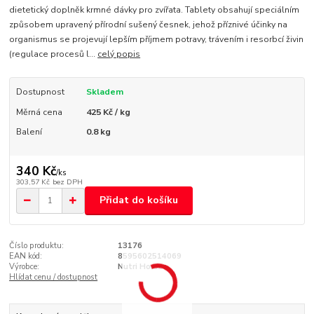
dietetický doplněk krmné dávky pro zvířata. Tablety obsahují speciálním
způsobem upravený přírodní sušený česnek, jehož příznivé účinky na
organismus se projevují lepším příjmem potravy, trávením i resorbcí živin
(regulace procesů l...
celý popis
Dostupnost
Skladem
Měrná cena
425 Kč / kg
Balení
0.8 kg
340 Kč
/
ks
303,57 Kč
bez DPH
Přidat do košíku
Číslo produktu:
13176
EAN kód:
8595602514069
Výrobce:
Nutri Horse
Hlídat cenu / dostupnost