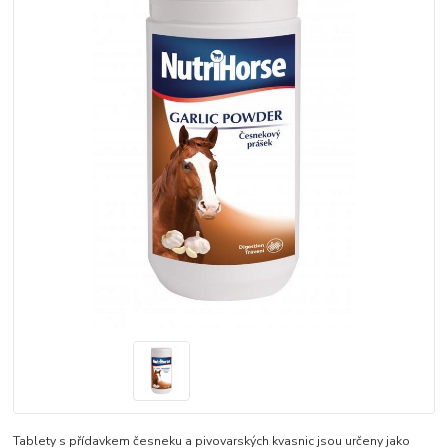
Tablety s přídavkem česneku a pivovarských kvasnic jsou určeny jako