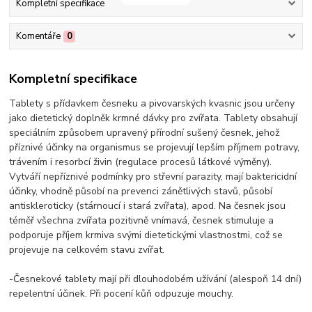
Kompletní specifikace
Komentáře
0
Kompletní specifikace
Tablety s přídavkem česneku a pivovarských kvasnic jsou určeny
jako dietetický doplněk krmné dávky pro zvířata. Tablety obsahují
speciálním způsobem upravený přírodní sušený česnek, jehož
příznivé účinky na organismus se projevují lepším příjmem potravy,
trávením i resorbcí živin (regulace procesů látkové výměny).
Vytváří nepříznivé podmínky pro střevní parazity, mají baktericidní
účinky, vhodně působí na prevenci zánětlivých stavů, působí
antiskleroticky (stárnoucí i stará zvířata), apod. Na česnek jsou
téměř všechna zvířata pozitivně vnímavá, česnek stimuluje a
podporuje příjem krmiva svými dietetickými vlastnostmi, což se
projevuje na celkovém stavu zvířat.
-Česnekové tablety mají při dlouhodobém užívání (alespoň 14 dní)
repelentní účinek. Při pocení kůň odpuzuje mouchy.