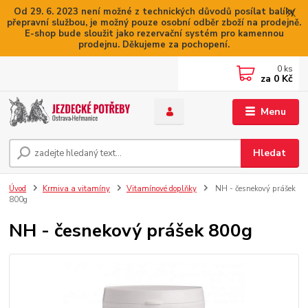
Od 29. 6. 2023 není možné z technických důvodů posílat balíky
přepravní službou, je možný pouze osobní odběr zboží na prodejně.
E-shop bude sloužit jako rezervační systém pro kamennou
prodejnu. Děkujeme za pochopení.
0
ks
za
0 Kč
Menu
Hledat
Úvod
Krmiva a vitamíny
Vitamínové doplňky
NH - česnekový prášek
800g
NH - česnekový prášek 800g