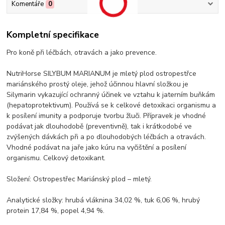
Komentáře
0
Kompletní specifikace
Pro koně při léčbách, otravách a jako prevence.
NutriHorse SILYBUM MARIANUM je mletý plod ostropestřce
mariánského prostý oleje, jehož účinnou hlavní složkou je
Silymarin vykazující ochranný účinek ve vztahu k jaterním buňkám
(hepatoprotektivum). Používá se k celkové detoxikaci organismu a
k posílení imunity a podporuje tvorbu žluči. Přípravek je vhodné
podávat jak dlouhodobě (preventivně), tak i krátkodobé ve
zvýšených dávkách při a po dlouhodobých léčbách a otravách.
Vhodné podávat na jaře jako kúru na vyčištění a posílení
organismu. Celkový detoxikant.
Složení: Ostropestřec Mariánský plod – mletý.
Analytické složky: hrubá vláknina 34,02 %, tuk 6,06 %, hrubý
protein 17,84 %, popel 4,94 %.