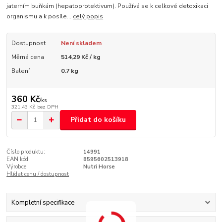
jaterním buňkám (hepatoprotektivum). Používá se k celkové detoxikaci
organismu a k posíle...
celý popis
Dostupnost
Není skladem
Měrná cena
514,29 Kč / kg
Balení
0.7 kg
360 Kč
/
ks
321,43 Kč
bez DPH
Přidat do košíku
Číslo produktu:
14991
EAN kód:
8595602513918
Výrobce:
Nutri Horse
Hlídat cenu / dostupnost
Kompletní specifikace