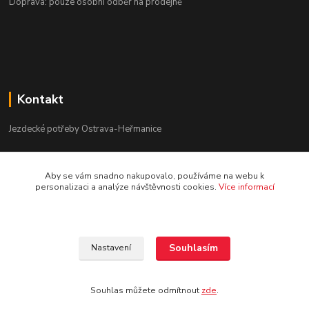
Doprava: pouze osobní odběr na prodejně
Kontakt
Jezdecké potřeby Ostrava-Heřmanice
596 236 147
Aby se vám snadno nakupovalo, používáme na webu k
Po-Pá 9:30 - 17:30
personalizaci a analýze návštěvnosti cookies.
Více informací
info@jpostrava.cz
Souhlasím
Nastavení
Souhlas můžete odmítnout
zde
.
Vytvořeno na
Eshop-rychle.cz