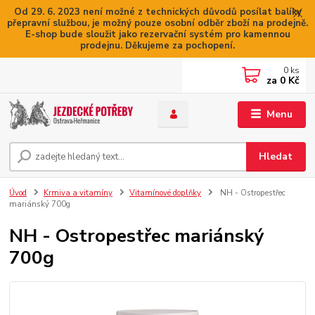
Od 29. 6. 2023 není možné z technických důvodů posílat balíky
přepravní službou, je možný pouze osobní odběr zboží na prodejně.
E-shop bude sloužit jako rezervační systém pro kamennou
prodejnu. Děkujeme za pochopení.
0
ks
za
0 Kč
Menu
Hledat
Úvod
Krmiva a vitamíny
Vitamínové doplňky
NH - Ostropestřec
mariánský 700g
NH - Ostropestřec mariánský
700g